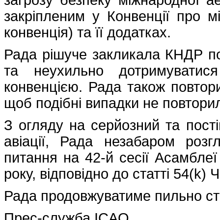
закріпленим у Конвенції про м
конвенція) та її додатках.
Рада рішуче закликала КНДР по
та неухильно дотримуватися
конвенцією. Рада також повтор
щоб подібні випадки не повтори
З огляду на серйозний та пості
авіації, Рада незабаром роз
питання на 42-й сесії Асамблеї
року, відповідно до статті 54(k) 
Рада продовжуватиме пильно стеж
Прес-служба ICAO