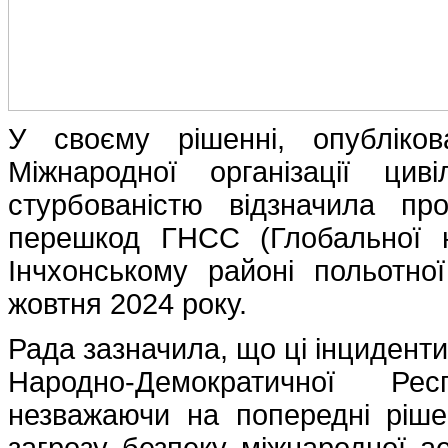
У своєму рішенні, опубліко
Міжнародної організації цив
стурбованістю відзначила про
перешкод ГНСС (Глобальної на
Інчхонському районі польотної
жовтня 2024 року.
Рада зазначила, що ці інцидент
Народно-Демократичної Рес
незважаючи на попередні ріше
загрозу безпеку міжнародної ае