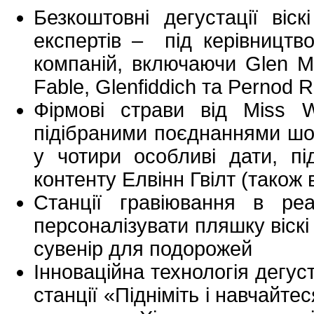
Безкоштовні дегустації віс
експертів – під керівництв
компаній, включаючи Glen Mo
Fable, Glenfiddich та Pernod 
Фірмові страви від Miss 
підібраними поєднаннями шо
у чотири особливі дати, пі
контенту Елвінн Гвілт (також
Станції гравіювання в р
персоналізувати пляшку віскі
сувенір для подорожей
Інноваційна технологія дегуст
станції «Підніміть і навчайте