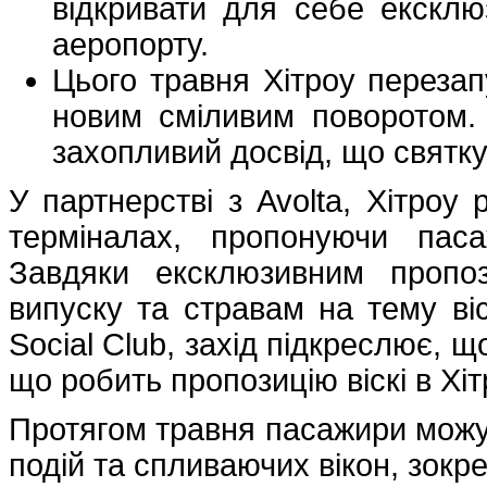
відкривати для себе ексклю
аеропорту.
Цього травня Хітроу перезап
новим сміливим поворотом.
захопливий досвід, що святкує
У партнерстві з Avolta, Хітроу 
терміналах, пропонуючи пас
Завдяки ексклюзивним пропо
випуску та стравам на тему віс
Social Club, захід підкреслює, щ
що робить пропозицію віскі в Хі
Протягом травня пасажири можут
подій та спливаючих вікон, зокр