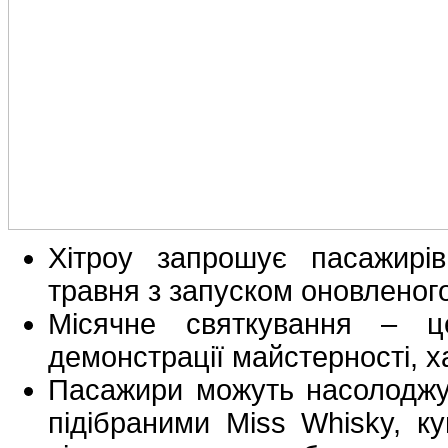
Хітроу запрошує пасажирів
травня з запуском оновленого
Місячне святкування – ц
демонстрації майстерності, ха
Пасажири можуть насолоджув
підібраними Miss Whisky, ку