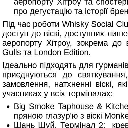
аеропорту Хітроу та спостері
про дегустацію та історії бре
Під час роботи Whisky Social C
доступ до віскі, доступних лише
аеропорту Хітроу, зокрема до ві
Gulls та London Edition.
Ідеально підходять для гурманів
приєднуються до святкування
замовлення, натхненні віскі, я
учасниках у всіх терміналах:
Big Smoke Taphouse & Kitch
пряною глазур'ю з віскі Monk
Шань Шуй, Термінал 2: креве