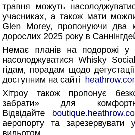
травня можуть насолоджувати
учасниках, а також мати можлив
Glen Morey, пропонуючи два к
дорослих 2025 року в Саннінгде
Немає планів на подорожі у
насолоджуватися Whisky Socia
гідам, порадам щодо дегустації
доступним на сайті
heathrow.co
Хітроу також пропонує безк
забрати» для комфорт
Відвідайте
boutique.heathrow.c
аеропорту та зарезервувати 
вильотом.