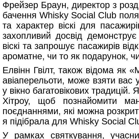
Фрейзер Браун, директор з роздр
бачення Whisky Social Club поля
та характер віскі для пасажирі
захопливий досвід демонструє 
віскі та запрошує пасажирів від
ароматне, чи то як подарунок, ч
Елвінн Гвілт, також відома як «М
авіаперельоти, може взяти вас у
у вікно багатовікових традицій.
Хітроу, щоб познайомити ман
поєднаннями, які можна розкрит
я підібрала для Whisky Social C
У рамках святкування, учасн