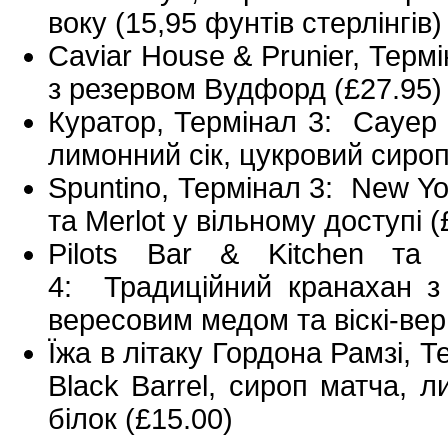
воку (15,95 фунтів стерлінгів
Caviar House & Prunier, Тер
з резервом Вудфорд (£27.95
Куратор, Термінал 3: Сауер 
лимонний сік, цукровий сироп 
Spuntino, Термінал 3: New Yor
та Merlot у вільному доступі 
Pilots Bar & Kitchen та 
4: Традиційний кранахан з
вересовим медом та віскі-ве
Їжа в літаку Гордона Рамзі, Т
Black Barrel, сироп матча, л
білок (£15.00)