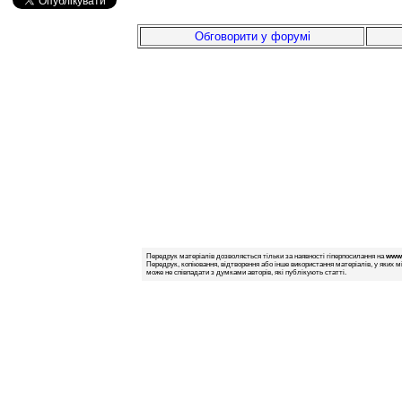
Обговорити у форумі
Передрук матеріалів дозволяється тільки за наявності гіперпосилання на
www.
Передрук, копіювання, відтворення або інше використання матеріалів, у яких м
може не співпадати з думками авторів, які публікують статті.