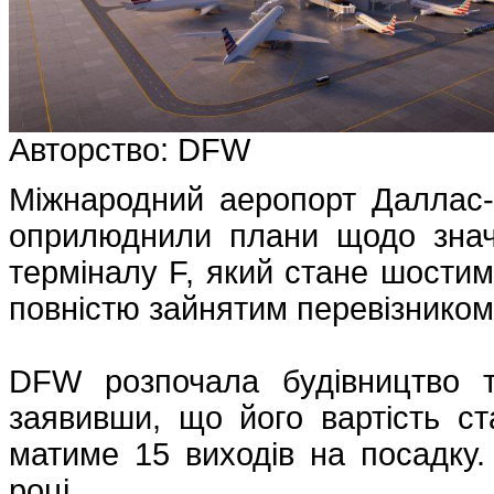
Авторство: DFW
Міжнародний аеропорт Даллас-Ф
оприлюднили плани щодо знач
терміналу F, який стане шости
повністю зайнятим перевізником
DFW розпочала будівництво т
заявивши, що його вартість ст
матиме 15 виходів на посадку
році.