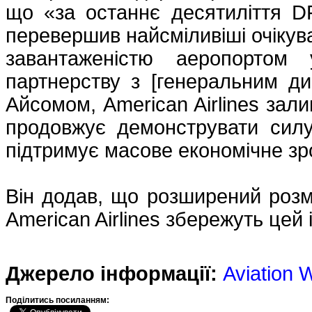
що «за останнє десятиліття D
перевершив найсміливіші очікува
завантаженістю аеропортом 
партнерству з [генеральним ди
Айсомом, American Airlines зал
продовжує демонструвати силу
підтримує масове економічне зр
Він додав, що розширений розм
American Airlines збережуть цей 
Джерело інформації:
Aviation 
Подiлитись посиланням: