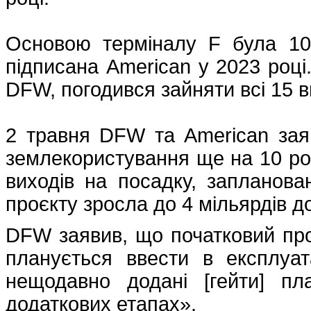
Основою терміналу F була 10-
підписана American у 2023 році
DFW, погодився зайняти всі 15 в
2 травня DFW та American зая
землекористування ще на 10 рокі
виходів на посадку, запланова
проєкту зросла до 4 мільярдів д
DFW заявив, що початковий про
планується ввести в експлуат
нещодавно додані [гейти] пл
додаткових етапах».