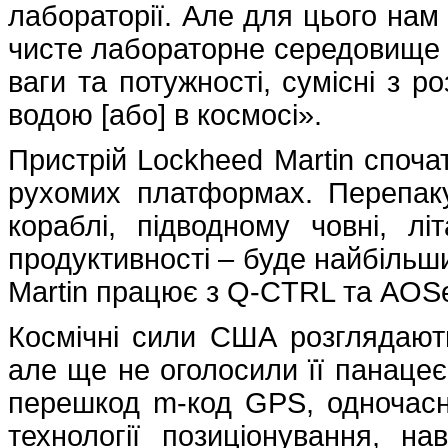
лабораторії. Але для цього нам
чисте лабораторне середовище в
ваги та потужності, сумісні з р
водою [або] в космосі».
Пристрій Lockheed Martin споча
рухомих платформах. Перепаку
кораблі, підводному човні, л
продуктивності – буде найбільш
Martin працює з Q-CTRL та AOS
Космічні сили США розглядають
але ще не оголосили її панацеє
перешкод m-код GPS, одночасно
технології позиціонування, нав