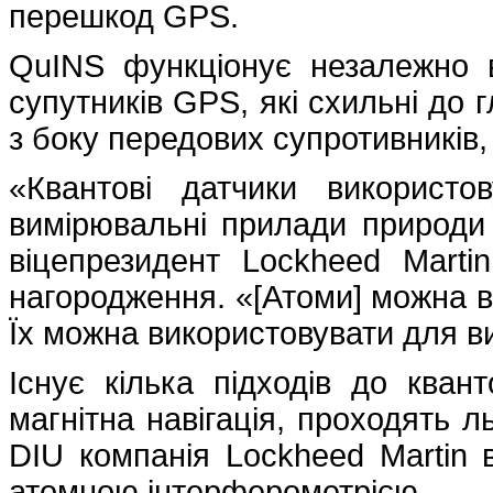
перешкод GPS.
QuINS функціонує незалежно ві
супутників GPS, які схильні до 
з боку передових супротивників, 
«Квантові датчики використо
вимірювальні прилади природи 
віцепрезидент Lockheed Martin
нагородження. «[Атоми] можна в
Їх можна використовувати для в
Існує кілька підходів до кванто
магнітна навігація, проходять л
DIU компанія Lockheed Martin в
атомною інтерферометрією.