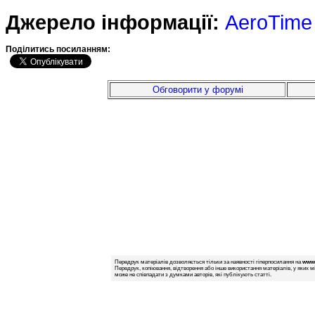
Джерело інформації:
AeroTime
Подiлитись посиланням:
Обговорити у форумі
Передрук матеріалів дозволяється тільки за наявності гіперпосилання на
www.
Передрук, копіювання, відтворення або інше використання матеріалів, у яких м
може не співпадати з думками авторів, які публікують статті.