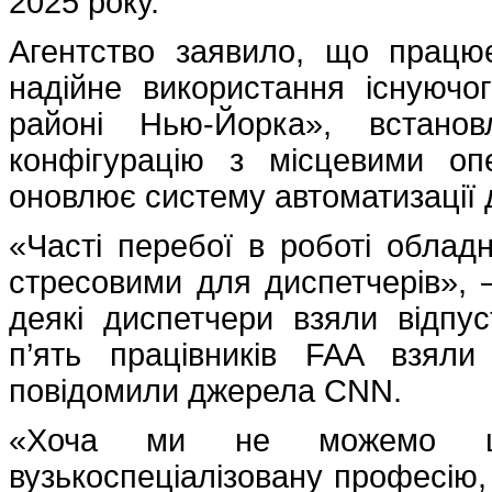
2025 року.
Агентство заявило, що працю
надійне використання існуючо
районі Нью-Йорка», встано
конфігурацію з місцевими оп
оновлює систему автоматизації 
«Часті перебої в роботі облад
стресовими для диспетчерів», 
деякі диспетчери взяли відпу
п’ять працівників FAA взяли
повідомили джерела CNN.
«Хоча ми не можемо ш
вузькоспеціалізовану професію,