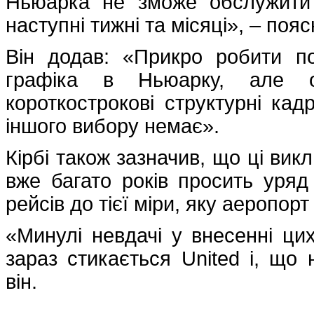
Ньюарка не зможе обслужити кі
наступні тижні та місяці», – поя
Він додав: «Прикро робити п
графіка в Ньюарку, але о
короткострокові структурні ка
іншого вибору немає».
Кірбі також зазначив, що ці вик
вже багато років просить уря
рейсів до тієї міри, яку аеропо
«Минулі невдачі у внесенні ци
зараз стикається United і, що 
він.