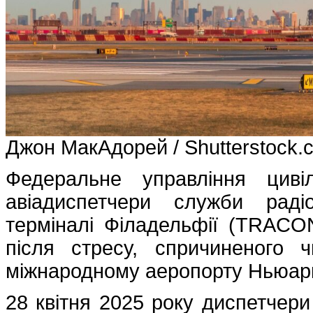
Джон МакАдорей / Shutterstock.
Федеральне управління циві
авіадиспетчери служби раді
терміналі Філадельфії (TRACON
після стресу, спричиненого
міжнародному аеропорту Ньюарк
28 квітня 2025 року диспетчер