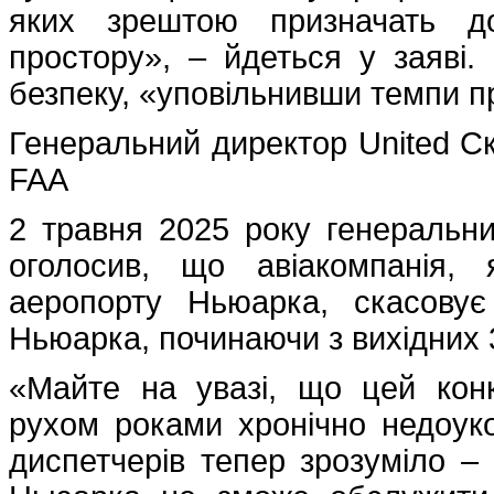
яких зрештою призначать до
простору», – йдеться у заяві.
безпеку, «уповільнивши темпи п
Генеральний директор United Ск
FAA
2 травня 2025 року генеральний
оголосив, що авіакомпанія,
аеропорту Ньюарка, скасову
Ньюарка, починаючи з вихідних 
«Майте на увазі, що цей конк
рухом роками хронічно недоук
диспетчерів тепер зрозуміло –