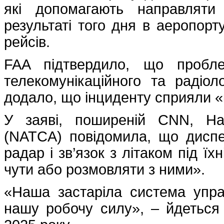
які допомагають направляти
результаті того дня в аеропорт
рейсів.
FAA підтвердило, що пробл
телекомунікаційного та радіо
додало, що інциденту сприяли 
У заяві, поширеній CNN, Нац
(NATCA) повідомила, що дисп
радар і зв’язок з літаком під ї
чути або розмовляти з ними».
«Наша застаріла система упра
нашу робочу силу», – йдеться 