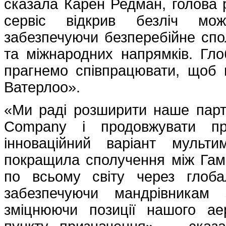
сказала Карен Редман, голова 
сервіс відкрив безліч мо
забезпечуючи безперебійне сп
та міжнародних напрямків. Гл
прагнемо співпрацювати, щоб п
Ватерлоо».
«Ми раді розширити наше партн
Company і продовжувати п
інноваційний варіант мульт
покращила сполучення між Гам
по всьому світу через глоб
забезпечуючи мандрівникам 
зміцнюючи позиції нашого ае