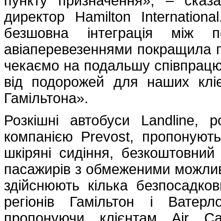
пункту призначення», – сказ
директор Hamilton Internation
безшовна інтеграція між п
авіаперевезеннями покращила по
чекаємо на подальшу співпрац
від подорожей для наших кліє
Гамільтона».
Розкішні автобуси Landline, 
компанією Prevost, пропонують 
шкіряні сидіння, безкоштовний
пасажирів з обмеженими можли
здійснюють кілька безпосадков
регіонів Гамільтон і Ватер
пропонуючи клієнтам Air 