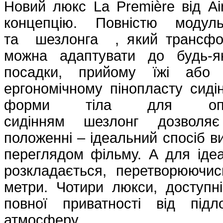
Новий люкс La Première від Air
концепцію. Повністю модул
та шезлонга , який трансфор
можна адаптувати до будь-я
посадки, прийому їжі або 
ергономічному пінопласту сидін
форми тіла для опти
сидінням шезлонг дозволяє 
положенні – ідеальний спосіб в
переглядом фільму. А для іде
розкладається, перетворюючи
метри. Чотири люкси, доступн
повної приватності від під
атмосферу.