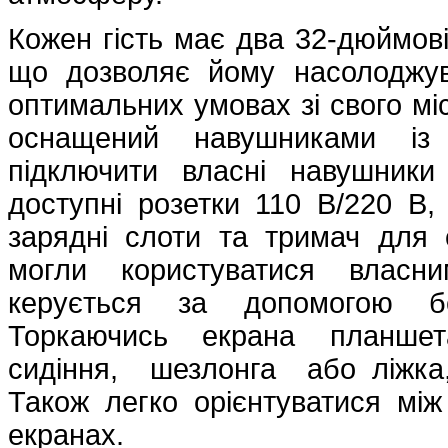
Кожен гість має два 32-дюймові
що дозволяє йому насолоджу
оптимальних умовах зі свого мі
оснащений навушниками із
підключити власні навушники
доступні розетки 110 В/220 В,
зарядні слоти та тримач для
могли користуватися власни
керується за допомогою бе
Торкаючись екрана планше
сидіння, шезлонга або ліжка, 
Також легко орієнтуватися мі
екранах.