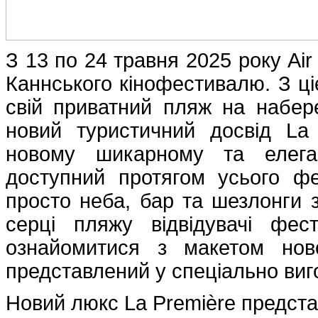
З 13 по 24 травня 2025 року Air
Каннського кінофестивалю. З ціє
свій приватний пляж на набере
новий туристичний досвід La 
новому шикарному та елеган
доступний протягом усього ф
просто неба, бар та шезлонги
серці пляжу відвідувачі фе
ознайомитися з макетом нов
представлений у спеціально вигот
Новий люкс La Première предст