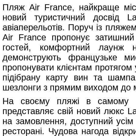
Пляж Air France, найкраще міс
новий туристичний досвід La
авіаперельотів. Поруч із пляжем
Air France пропонує затишний
гостей, комфортний лаунж н
демонструють французьке мис
пропонувати клієнтам протягом у
підібрану карту вин та шампа
шезлонги з прямим виходом до м
На своєму пляжі в самому с
представляє свій новий люкс La
на замовлення, доступний усім
ресторані. Чудова нагода відк