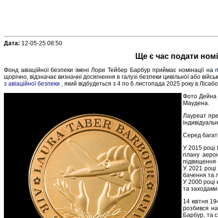
Дата:
12-05-25 08:50
Ще є час подати номі
Фонд авіаційної безпеки імені Лори Тейбер Барбур приймає номінації на
щорічно, відзначає визначні досягнення в галузі безпеки цивільної або війсь
з авіаційної безпеки
, який відбудеться з 4 по 6 листопада 2025 року в Лісабо
Фото Дейна 
Маудена.
Лауреат пре
індивідуальн
Серед багат
У 2015 році 
плану аерон
підвищення 
У 2021 році
бачення та л
У 2000 році 
та заходами 
14 квітня 19
розбився на
Барбур, та 