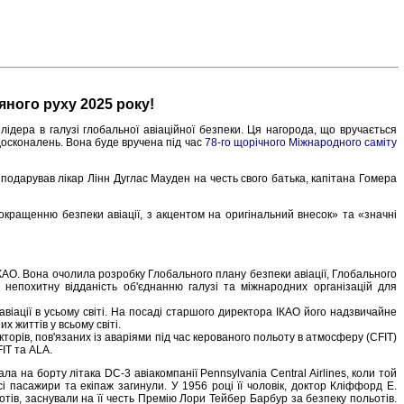
яного руху 2025 року!
лідера в галузі глобальної авіаційної безпеки. Ця нагорода, що вручається
 удосконалень. Вона буде вручена під час
78-го щорічного Міжнародного саміту
подарував лікар Лінн Дуглас Мауден на честь свого батька, капітана Гомера
окращенню безпеки авіації, з акцентом на оригінальний внесок» та «значні
ІКАО. Вона очолила розробку Глобального плану безпеки авіації, Глобального
за непохитну відданість об'єднанню галузі та міжнародних організацій для
віації в усьому світі. На посаді старшого директора ІКАО його надзвичайне
 життів у всьому світі.
торів, пов'язаних із аваріями під час керованого польоту в атмосферу (CFIT)
IT та ALA.
ла на борту літака DC-3 авіакомпанії Pennsylvania Central Airlines, коли той
і пасажири та екіпаж загинули. У 1956 році її чоловік, доктор Кліффорд Е.
тів, заснували на її честь Премію Лори Тейбер Барбур за безпеку польотів.