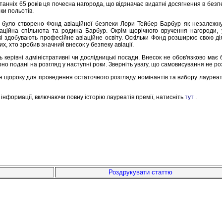
анніх 65 років ця почесна нагорода, що відзначає видатні досягнення в безпеці
ки польотів.
 було створено Фонд авіаційної безпеки Лори Тейбер Барбур як незалежну 
іаційна спільнота та родина Барбур. Окрім щорічного вручення нагороди, 
які здобувають професійне авіаційне освіту. Оскільки Фонд розширює свою д
их, хто зробив значний внесок у безпеку авіації.
ь керівні адміністративні чи дослідницькі посади. Внесок не обов'язково м
рно подані на розгляд у наступні роки. Зверніть увагу, що самовисування не р
ься щороку для проведення остаточного розгляду номінантів та вибору лауреат
інформації, включаючи повну історію лауреатів премії, натисніть
тут
.
Роздрукувати статтю