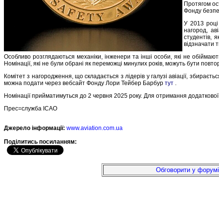
Протягом ост
Фонду безпе
У 2013 році
нагород, ав
студентів, 
відзначати т
Особливо розглядаються механіки, інженери та інші особи, які не обіймают
Номінації, які не були обрані як переможці минулих років, можуть бути повто
Комітет з нагородження, що складається з лідерів у галузі авіації, збираєт
можна подати через вебсайт Фонду Лори Тейбер Барбур
тут
.
Номінації прийматимуться до 2 червня 2025 року. Для отримання додаткової 
Прес=служба ICAO
Джерело інформації:
www.aviation.com.ua
Подiлитись посиланням:
Обговорити у форумі