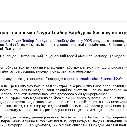
нації на премію Лаури Тейбер Барбур за безпеку повітр
премію Лаури Тейбер Барбур за авіаційну безпеку 2025 року
, яка вшановує 
кової авіації в галузі методів, проектування, винаходів, досліджень або інших
ні, Португалія.
Пенланда, Смітсонівський національний музей авіації та космосу. Цю медаль 
мії обирається за «значні індивідуальні або групові зусилля, що сприяють п
і або групові зусилля, виконані понад звичайні обов’язки».
ьох лауреатів цієї престижної нагороди є
троє колишніх співробітників ІКАО
:
Ненсі Грем була відзначена за її пристрасне керівництво Бюро аеронавігації 
авігації та блочної модернізації авіаційної системи. Її також похвалили 
безпеки польотів шляхом повністю прозорого обміну інформацією.
 Генрі Гурджі було відзначено за його значний внесок у покращення безпеки а
ідерство призвели до значно меншої кількості аварій та врятованих незліченних
капітан Річард Т. Слаттер був відзначений за видатний внесок у виявлення фак
на посадку (ALA), а також у розробку та впровадження методів запобігання CF
45 року, після відвідування родини в Піттсбурзі, Лора Тейбер Барбур перебува
 пересіченій місцевості гори Чіт поблизу Моргантауна, Західна Вірджинія. Вс
син, Кліффорд Е. Барбур-молодший, у тісній співпраці з Фондом безпеки польо