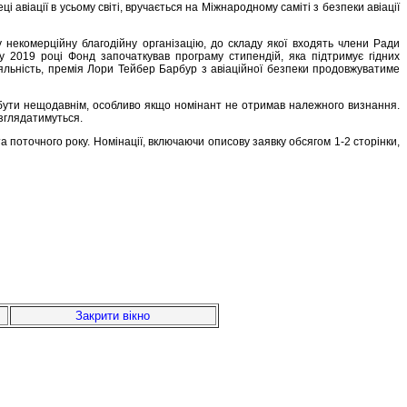
 авіації в усьому світі, вручається на Міжнародному саміті з безпеки авіації
некомерційну благодійну організацію, до складу якої входять члени Ради
у 2019 році Фонд започаткував програму стипендій, яка підтримує гідних
іяльність, премія Лори Тейбер Барбур з авіаційної безпеки продовжуватиме
ає бути нещодавнім, особливо якщо номінант не отримав належного визнання.
озглядатимуться.
а поточного року. Номінації, включаючи описову заявку обсягом 1-2 сторінки,
Закрити вікно