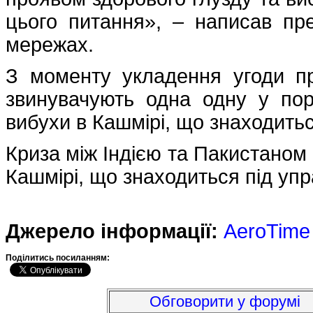
цього питання», – написав пр
мережах.
З моменту укладення угоди п
звинувачують одна одну у по
вибухи в Кашмірі, що знаходитьс
Криза між Індією та Пакистаном
Кашмірі, що знаходиться під упр
Джерело інформації:
AeroTime
Подiлитись посиланням:
Обговорити у форумі