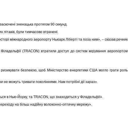
 заскочені зненацька протягом 90 секунд.
х літаків, були тимчасово втрачені.
росторі міжнародного аеропорту Ньюарк Ліберті та поза ним», – сказав речник
алі Філадельфії (TRACON) втратили доступ до систем керування аеропортом
.
и ризикувати безпекою, щоб Міністерство енергетики США могло грати роль
 не можуть тривати поколіннями. Нам потрібні дії зараз».
ється в Нью-Йорку, та TRACON, що знаходиться у Філадельфії».
переходу на більш надійну волоконно-оптичну мережу».