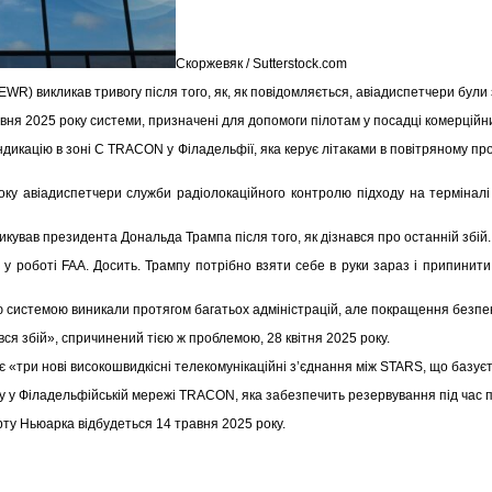
Скоржевяк / Sutterstock.com
EWR) викликав тривогу після того, як, як повідомляється, авіадиспетчери були
авня 2025 року системи, призначені для допомоги пілотам у посадці комерційни
 індикацію в зоні C TRACON у Філадельфії, яка керує літаками в повітряному п
 року авіадиспетчери служби радіолокаційного контролю підходу на термін
тикував президента Дональда Трампа після того, як дізнався про останній збій
у роботі FAA. Досить. Трампу потрібно взяти себе в руки зараз і припинит
системою виникали протягом багатьох адміністрацій, але покращення безпеки
вся збій», спричинений тією ж проблемою, 28 квітня 2025 року.
є «три нові високошвидкісні телекомунікаційні з’єднання між STARS, що базу
у у Філадельфійській мережі TRACON, яка забезпечить резервування під час 
рту Ньюарка відбудеться 14 травня 2025 року.