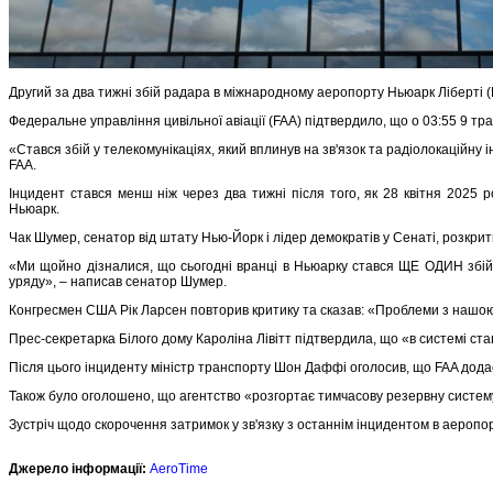
Другий за два тижні збій радара в міжнародному аеропорту Ньюарк Ліберті (
Федеральне управління цивільної авіації (FAA) підтвердило, що о 03:55 9 тр
«Стався збій у телекомунікаціях, який вплинув на зв'язок та радіолокаційну
FAA.
Інцидент стався менш ніж через два тижні після того, як 28 квітня 2025
Ньюарк.
Чак Шумер, сенатор від штату Нью-Йорк і лідер демократів у Сенаті, розкри
«Ми щойно дізналися, що сьогодні вранці в Ньюарку стався ЩЕ ОДИН збій 
уряду», – написав сенатор Шумер.
Конгресмен США Рік Ларсен повторив критику та сказав: «Проблеми з нашою 
Прес-секретарка Білого дому Кароліна Лівітт підтвердила, що «в системі ста
Після цього інциденту міністр транспорту Шон Даффі оголосив, що FAA дода
Також було оголошено, що агентство «розгортає тимчасову резервну систем
Зустріч щодо скорочення затримок у зв'язку з останнім інцидентом в аеропо
Джерело інформації:
AeroTime