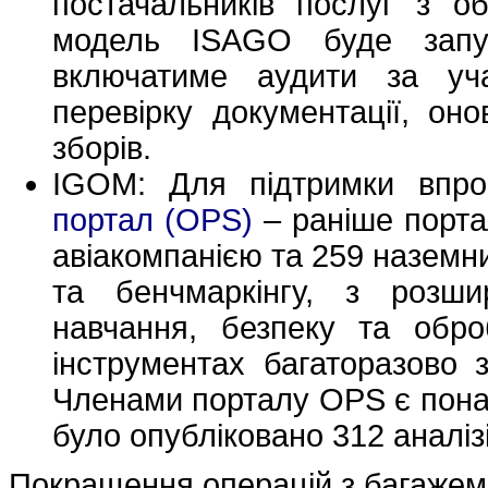
постачальників послуг з об
модель ISAGO буде запу
включатиме аудити за уча
перевірку документації, он
зборів.
IGOM: Для підтримки вп
портал (OPS)
– раніше порта
авіакомпанією та 259 наземн
та бенчмаркінгу, з розш
навчання, безпеку та обр
інструментах багаторазово з
Членами порталу OPS є понад
було опубліковано 312 аналіз
Покращення операцій з багажем