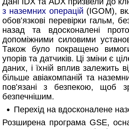
Дані IDX та ADX призвели до к
з наземних операцій
(IGOM), вк
обов'язкові перевірки гальм, б
назад та вдосконалені прот
допоміжними силовими устано
Також було покращено вимог
упорів та датчиків. Ці зміни є 
даних, і їхній вплив залежить в
більше авіакомпаній та наземни
пов'язані з безпекою, щоб 
безпечнішим.
Перехід на вдосконалене на
Розширена програма GSE, осн