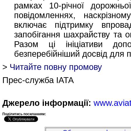
рамках 10-річної дорожньо
повідомленнях, наскрізном
включає підтримку впрова
запобігання шахрайству та о
Разом ці ініціативи доп
безперебійніший досвід для п
>
Читайте повну промову
Прес-служба IATA
Джерело інформації:
www.avia
Подiлитись посиланням: