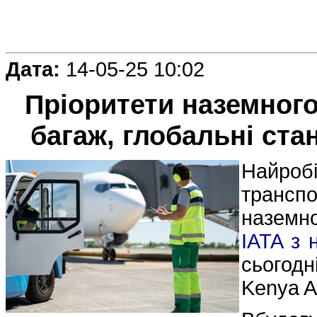
Дата:
14-05-25 10:02
Пріоритети наземного
багаж, глобальні ста
Найробі
транспо
наземн
IATA з 
сьогодн
Kenya A