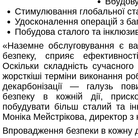
Вбудову
Стимулювання глобальної ста
Удосконалення операцій з б
Побудова сталого та інклюзи
«Наземне обслуговування є ва
безпеку, сприяє ефективнос
Оскільки складність сучасног
жорсткіші терміни виконання роб
декарбонізації — галузь пов
безпеку в кожній дії, приск
побудувати більш сталий та і
Моніка Мейстрікова, директор з 
Впровадження безпеки в кожну 