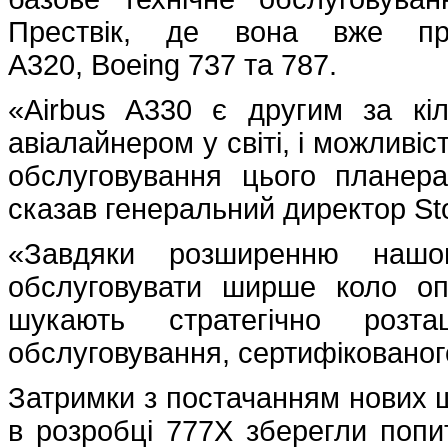
Прествік, де вона вже про
A320, Boeing 737 та 787.
«Airbus A330 є другим за кі
авіалайнером у світі, і можливіс
обслуговування цього планер
сказав генеральний директор Sto
«Завдяки розширенню наш
обслуговувати ширше коло опе
шукають стратегічно розта
обслуговування, сертифікованого
Затримки з постачанням нових 
в розробці 777X зберегли попи