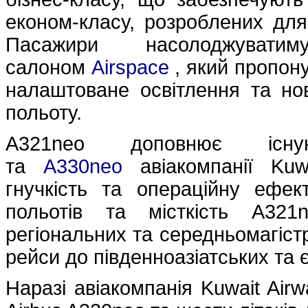
економ-класу, розроблених для
Пасажири насолоджуватим
салоном
Airspace
, який пропон
налаштоване освітлення та нові
польоту.
A321neo доповнює існ
та
A330neo
авіакомпанії Kuw
гнучкість та операційну ефект
польотів та місткість A32
регіональних та середньомагіст
рейси до південноазіатських та 
Наразі авіакомпанія Kuwait Airw