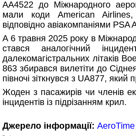
AA4522 до Міжнародного аеро
мали коди American Airlines
відповідно авіакомпаніями PSA Ai
А 6 травня 2025 року в Міжнар
стався аналогічний інцид
далекомагістральних літаків Boei
863 збирався вилетіти до Сіднея
півночі зіткнувся з UA877, який
Жоден з пасажирів чи членів е
інцидентів із підрізанням крил.
Джерело інформації:
AeroTime