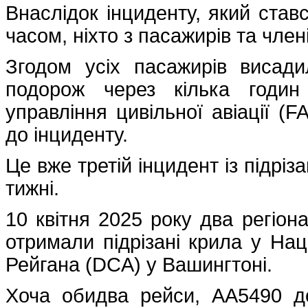
Внаслідок інциденту, який став
часом, ніхто з пасажирів та чле
Згодом усіх пасажирів висад
подорож через кілька годин
управління цивільної авіації (
до інциденту.
Це вже третій інцидент із підрі
тижні.
10 квітня 2025 року два регіон
отримали підрізані крила у На
Рейгана (DCA) у Вашингтоні.
Хоча обидва рейси, AA5490 до