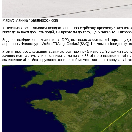
Маркус Майнка / Shutterstock.com
У німецьких ЗМІ з'явилося повідомлення про серйозну проблему з безпекою 
викладено послідовність подій, які призвели до того, що Airbus A321 Lufthan
Згідно з повідомленням агентства DPA, яке посилалося на звіт про інциден
аеропорту Франкфурт-Майн (FRA) до Севільї (SVQ). На момент інциденту на б
У звіті про розслідування зазначається, що приблизно за 30 хвилин до кі
зачинилися та замкнулися за ними, залишивши 38-річного першого помічника
залишивши літак без керування, хоча на той момент автопілот керував літа