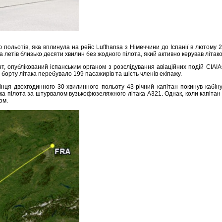
польотів, яка вплинула на рейс Lufthansa з Німеччини до Іспанії в лютому 2
sa летів близько десяти хвилин без жодного пілота, який активно керував літа
т, опублікований іспанським органом з розслідування авіаційних подій CIAIA
орту літака перебувало 199 пасажирів та шість членів екіпажу.
нця двохгодинного 30-хвилинного польоту 43-річний капітан покинув кабіну 
 пілота за штурвалом вузькофюзеляжного літака A321. Однак, коли капітан в
ком.