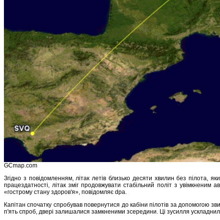
GCmap.com
Згідно з повідомленням, літак летів близько десяти хвилин без пілота, я
працездатності, літак зміг продовжувати стабільний політ з увімкненим ав
«гострому стану здоров'я», повідомляє dpa.
Капітан спочатку спробував повернутися до кабіни пілотів за допомогою звич
п'ять спроб, двері залишалися замкненими зсередини. Ці зусилля ускладнил