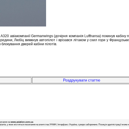
A320 авіакомпанії Germanwings (дочірня компанія Lufthansa) покинув кабіну 
редини, Любіц вимкнув автопілот і врізався літаком у схил гори у Французьких
 блокування дверей кабіни пілотів.
Роздрукувати статтю
силання на
www.aviation.com.ua
іалів, у яких міститься посилання на агентства УНІАН, Інтерфакс-Україна, суворо заборонено. Позиція адміністрації може не