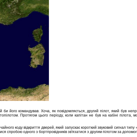
кий би його командував. Хоча, як повідомляється, другий пілот, який був н
топілотом. Протягом цього періоду, коли капітан не був на кабіні пілота, м
айного коду відкриття дверей, який запускає короткий звуковий сигнал типу «
ися спробою одного з бортпровідників зв'язатися з другим пілотом за допомо