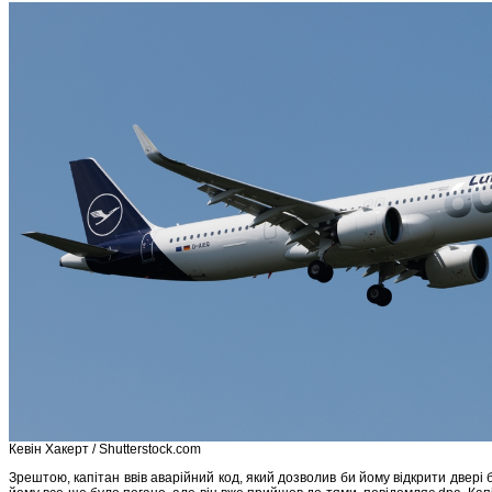
Кевін Хакерт / Shutterstock.com
Зрештою, капітан ввів аварійний код, який дозволив би йому відкрити двері 