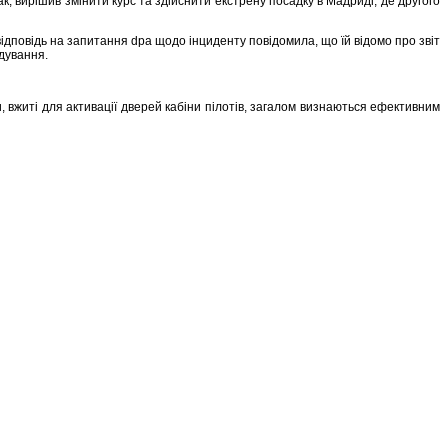
к, вирішив змінити курс та здійснити екстрену посадку в Мадриді, де другого
 відповідь на запитання dpa щодо інциденту повідомила, що їй відомо про звіт
ідування.
, вжиті для активації дверей кабіни пілотів, загалом визнаються ефективним