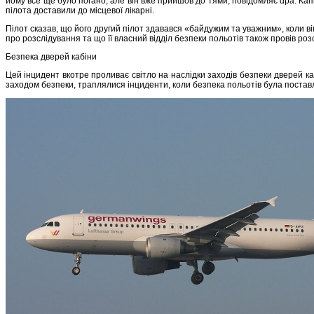
йому все ще було погано, але він вже прийшов до тями, повідомляє dpa. Капі
пілота доставили до місцевої лікарні.
Пілот сказав, що його другий пілот здавався «байдужим та уважним», коли він
про розслідування та що її власний відділ безпеки польотів також провів ро
Безпека дверей кабіни
Цей інцидент вкотре проливає світло на наслідки заходів безпеки дверей ка
заходом безпеки, траплялися інциденти, коли безпека польотів була поставлен