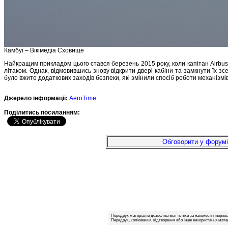
Камбуї – Вікімедіа Сховище
Найкращим прикладом цього стався березень 2015 року, коли капітан Airbus 
літаком. Однак, відмовившись знову відкрити двері кабіни та замкнути їх зсе
було вжито додаткових заходів безпеки, які змінили спосіб роботи механізмів
Джерело інформації:
AeroTime
Подiлитись посиланням:
Обговорити у форумі
Передрук матеріалів дозволяється тільки за наявності гіперпо
Передрук, копіювання, відтворення або інше використання матер