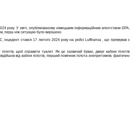
024 року. У звіті, опублікованому німецьким інформаційним агентством DPA,
ком, перш ніж ситуацію було вирішено.
C, інцидент стався 17 лютого 2024 року на рейсі Lufthansa , що прямував з
пілотів, щоб справити туалет. Як це зазвичай буває, двері кабіни пілотів
ідійшов від кабіни пілотів, перший помічник пілота знепритомнів, фактично