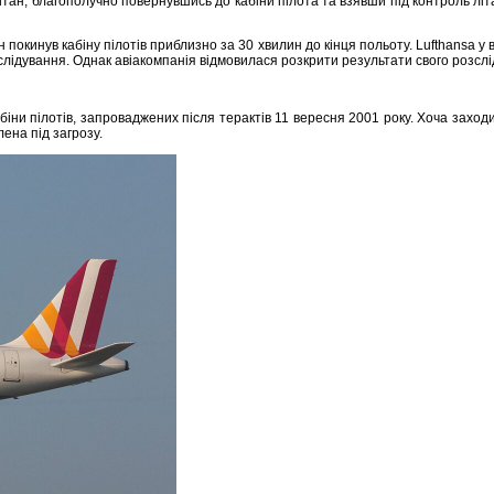
тан, благополучно повернувшись до кабіни пілота та взявши під контроль літа
 покинув кабіну пілотів приблизно за 30 хвилин до кінця польоту. Lufthansa у
зслідування. Однак авіакомпанія відмовилася розкрити результати свого розсл
біни пілотів, запроваджених після терактів 11 вересня 2001 року. Хоча заходи
а ​​під загрозу.