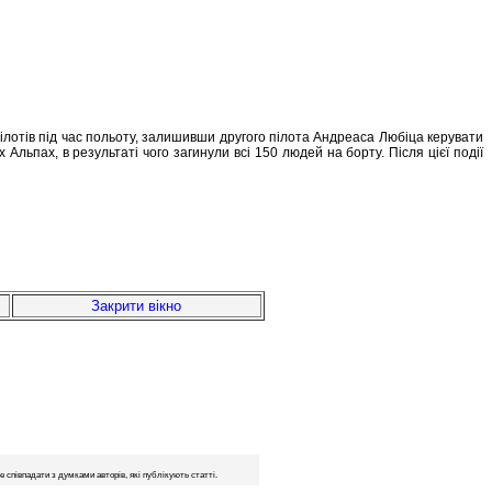
пілотів під час польоту, залишивши другого пілота Андреаса Любіца керувати
 Альпах, в результаті чого загинули всі 150 людей на борту. Після цієї події
Закрити вікно
 співпадати з думками авторів, які публікують статті.