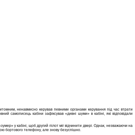
епритомним, ненавмисно керував певними органами керування під час втрати
овний самописець кабіни зафіксував «дивні шуми» в кабіні, які відповідали
зумер» у кабіні, щоб другий пілот міг відчинити двері. Однак, незважаючи на
гою бортового телефону, але знову безуспішно.