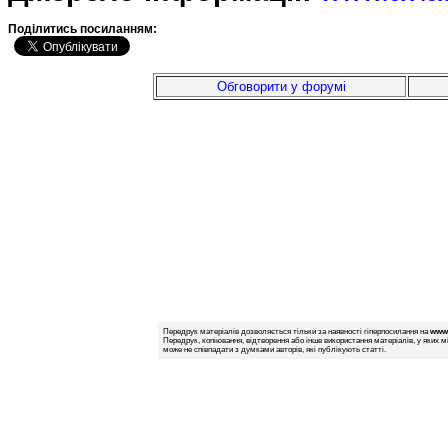
Подiлитись посиланням:
Обговорити у форумі
Передрук матеріалів дозволяється тільки за наявності гіперпосилання на
www.
Передрук, копіювання, відтворення або інше використання матеріалів, у яких м
може не співпадати з думками авторів, які публікують статті.