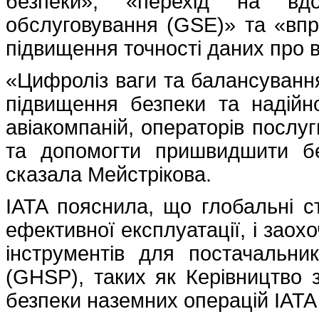
безпеки», «перехід на вдо
обслуговування (GSE)» та «вп
підвищення точності даних про в
«Цифроліз ваги та балансуванн
підвищення безпеки та надійн
авіакомпаній, операторів послуг
та допомогти пришвидшити бе
сказала Мейстрікова.
IATA пояснила, що глобальні с
ефективної експлуатації, і зао
інструментів для постачальни
(GHSP), таких як Керівництво 
безпеки наземних операцій IATA