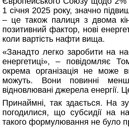
Європейського Союзу щодо 2% 
1 січня 2025 року, значно підви
– це також палиця з двома кі
позитивний фактор, нові енерге
коли вартість нафти вища.
«Занадто легко заробити на на
енергетиці», – повідомляє Т
окрема організація не може в
можуть. Вони повинні менш
відновлювані джерела енергії. Ц
Принаймні, так здається. На з
погодилися, що субсидії на н
такого формулювання не було пр