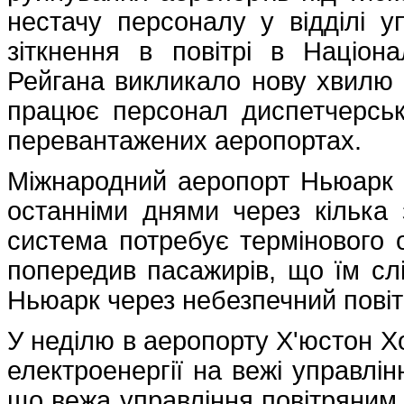
нестачу персоналу у відділі у
зіткнення в повітрі в Націон
Рейгана викликало нову хвилю 
працює персонал диспетчерськ
перевантажених аеропортах.
Міжнародний аеропорт Ньюарк Л
останніми днями через кілька 
система потребує термінового 
попередив пасажирів, що їм слі
Ньюарк через небезпечний повіт
У неділю в аеропорту Х'юстон Х
електроенергії на вежі управлі
що вежа управління повітряним 