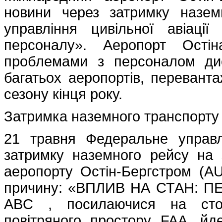
новини через затримку назем
управління цивільної авіаці
персоналу». Аеропорт Ості
проблемами з персоналом дис
багатьох аеропортів, переванта
сезону кінця року.
Затримка наземного транспорту 
21 травня Федеральне управлі
затримку наземного рейсу на
аеропорту Остін-Бергстром (A
причину: «ВПЛИВ НА СТАН: П
ABC , посилаючися на стор
повітряного простору FAA, йд