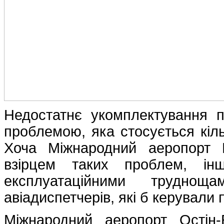
Недостатнє укомплектування 
проблемою, яка стосується кіл
Хоча Міжнародний аеропорт 
взірцем таких проблем, ін
експлуатаційними трудно
авіадиспетчерів, які б керували
Міжнародний аеропорт Остін