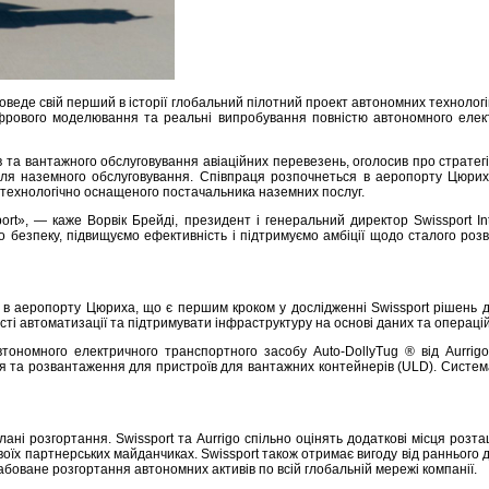
 проведе свій перший в історії глобальний пілотний проект автономних техно
цифрового моделювання та реальні випробування повністю автономного еле
 та вантажного обслуговування авіаційних перевезень, оголосив про стратегіч
ля наземного обслуговування. Співпраця розпочнеться в аеропорту Цюриха,
, технологічно оснащеного постачальника наземних послуг.
t», — каже Ворвік Брейді, президент і генеральний директор Swissport Inte
безпеку, підвищуємо ефективність і підтримуємо амбіції щодо сталого розви
в аеропорту Цюриха, що є першим кроком у дослідженні Swissport рішень д
сті автоматизації та підтримувати інфраструктуру на основі даних та операц
тономного електричного транспортного засобу Auto-DollyTug ® від Aurr
а розвантаження для пристроїв для вантажних контейнерів (ULD). Система р
і розгортання. Swissport та Aurrigo спільно оцінять додаткові місця розт
воїх партнерських майданчиках. Swissport також отримає вигоду від ранньог
оване розгортання автономних активів по всій глобальній мережі компанії.