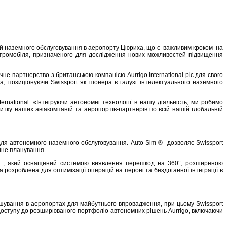
логій наземного обслуговування в аеропорту Цюриха, що є важливим кроком на
ктромобіля, призначеного для дослідження нових можливостей підвищення
не партнерство з британською компанією Aurrigo International plc для свого
 позиціонуючи Swissport як піонера в галузі інтелектуального наземного
rnational. «Інтегруючи автономні технології в нашу діяльність, ми робимо
тку наших авіакомпаній та аеропортів-партнерів по всій нашій глобальній
ля автономного наземного обслуговування. Auto-Sim ® дозволяє Swissport
ійне планування.
igo , який оснащений системою виявлення перешкод на 360°, розширеною
озроблена для оптимізації операцій на пероні та бездоганної інтеграції в
ашування в аеропортах для майбутнього впровадження, при цьому Swissport
о доступу до розширюваного портфоліо автономних рішень Aurrigo, включаючи