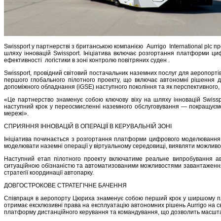
Swissport у партнерстві з британською компанією Aurrigo International plc
шляху інновацій Swissport. Ініціатива включає розгортання платформи 
ефективності логістики в зоні контролю повітряних суден .
Swissport, провідний світовий постачальник наземних послуг для аеропортів
першого глобального пілотного проекту, що включає автономні рішення д
допоміжного обладнання (iGSE) наступного покоління та як перспективного
«Це партнерство знаменує собою ключову віху на шляху інновацій Swisspor
наступний крок у переосмисленні наземного обслуговування — покращуємо 
мережі».
СПРИЯННЯ ІННОВАЦІЙ В ОПЕРАЦІЇ В КЕРУВАЛЬНІЙ ЗОНІ
Ініціатива починається з розгортання платформи цифрового моделювання 
моделювати наземні операції у віртуальному середовищі, виявляти можливо
Наступний етап пілотного проекту включатиме реальне випробування ав
ситуаційною обізнаністю та автоматизованими можливостями завантаження т
стратегії координації автопарку.
ДОВГОСТРОКОВЕ СТРАТЕГІЧНЕ БАЧЕННЯ
Співпраця в аеропорту Цюриха знаменує собою перший крок у ширшому план
отримає ексклюзивні права на експлуатацію автономних рішень Aurrigo на с
платформу дистанційного керування та командування, що дозволить масштаб