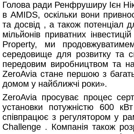
Голова ради Ренфруширу Ієн Ніко
в AMIDS, оскільки вони привно
та досвід , а також потенціал 
мільйонів приватних інвестиці
Property, ми продовжуватиме
середовище для розвитку та с
передовим виробництвом та на
ZeroAvia стане першою з багать
домом у найближчі роки».
ZeroAvia просуває процес серт
установки потужністю 600 кВ
співпрацює з регулятором у ра
Challenge . Компанія також роз