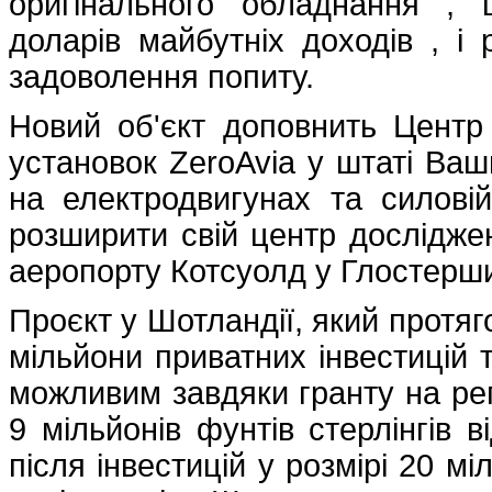
оригінального обладнання ,
доларів майбутніх доходів , і 
задоволення попиту.
Новий об'єкт доповнить Центр 
установок ZeroAvia у штаті Ва
на електродвигунах та силовій
розширити свій центр досліджен
аеропорту Котсуолд у Глостерши
Проєкт у Шотландії, який протяг
мільйони приватних інвестицій т
можливим завдяки гранту на рег
9 мільйонів фунтів стерлінгів в
після інвестицій у розмірі 20 мі