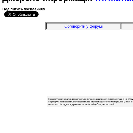
Подiлитись посиланням:
Обговорити у форумі
Передрук матеріалів дозволяється тільки за наявності гіперпосилання на
www.
Передрук, копіювання, відтворення або інше використання матеріалів, у яких м
може не співпадати з думками авторів, які публікують статті.