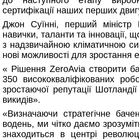
сертифікації наших перших двиг
Джон Суїнні, перший міністр 
навички, таланти та інновації, 
з надзвичайною кліматичною си
нові можливості для зростання
« Рішення ZeroAvia створити б
350 висококваліфікованих роб
зростаючої репутації Шотланді
викидів».
«Визначаючи стратегічне баче
водень, ми чітко даємо зрозуміт
знаходиться в центрі революці