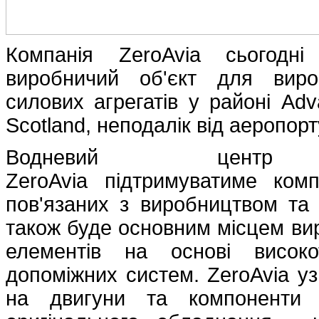
Компанія ZeroAvia сьогодн
виробничий об'єкт для виро
силових агрегатів у районі Adva
Scotland, неподалік від аеропор
Водневий центр 
ZeroAvia підтримуватиме ком
пов'язаних з виробництвом та 
також буде основним місцем ви
елементів на основі висок
допоміжних систем. ZeroAvia у
на двигуни та компоненти 