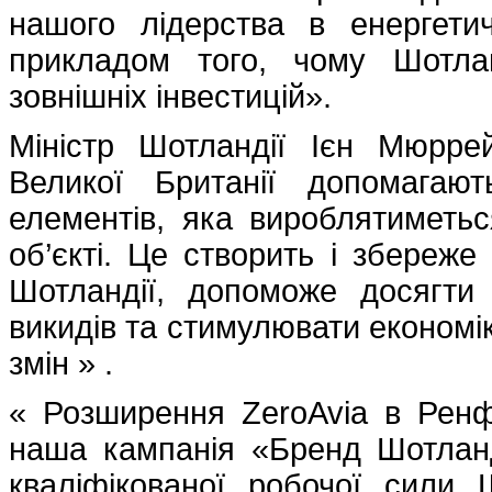
нашого лідерства в енергет
прикладом того, чому Шотла
зовнішніх інвестицій».
Міністр Шотландії Ієн Мюррей
Великої Британії допомагаю
елементів, яка вироблятиметьс
об’єкті. Це створить і збереже
Шотландії, допоможе досягти
викидів та стимулювати економі
змін » .
« Розширення ZeroAvia в Ренф
наша кампанія «Бренд Шотланд
кваліфікованої робочої сили 