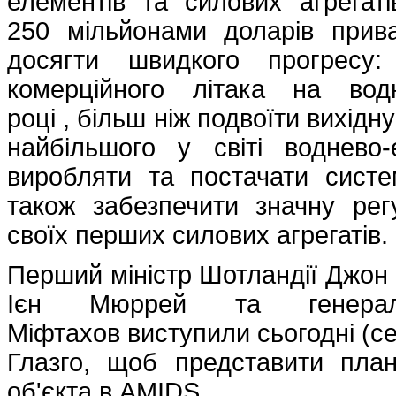
елементів та силових агрегат
250 мільйонами доларів прива
досягти швидкого прогресу:
комерційного літака на вод
році , більш ніж подвоїти вихідн
найбільшого у світі воднево
виробляти та постачати систе
також забезпечити значну рег
своїх перших силових агрегатів.
Перший міністр Шотландії Джон 
Ієн Мюррей та генерал
Міфтахов виступили сьогодні (се
Глазго, щоб представити пла
об'єкта в AMIDS.