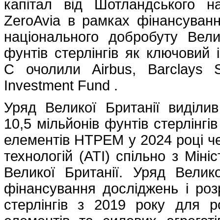
капітал від Шотландського на
ZeroAvia в рамках фінансуванн
національного добробуту Вели
фунтів стерлінгів як ключовий 
C очолили Airbus, Barclays 
Investment Fund .
Уряд Великої Британії виділи
10,5 мільйонів фунтів стерлінг
елементів HTPEM у 2024 році че
технологій (ATI) спільно з Мініс
Великої Британії. Уряд Велико
фінансування досліджень і розр
стерлінгів з 2019 року для р