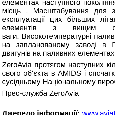
елементах наступного покоління
місць . Масштабування для з
експлуатації цих більших літ
елементів з вищим спі
ваги. Високотемпературні палив
на запланованому заводі в 
двигунів на паливних елементах
ZeroAvia протягом наступних кі
свого об'єкта в AMIDS і спочат
сусідньому Національному вироб
Прес-служба ZeroAvia
Джерело інформації:
www.avia