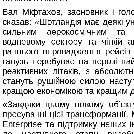
Вал Міфтахов, засновник і гол
сказав: «Шотландія має деякі ун
сильним аерокосмічним та 
водневому сектору та чіткій ав
раннього впровадження рейсів 
галузь перебуває на порозі на
реактивних літаків, з абсолют
стануть рушійною силою наступ
кращою економікою та кращим 
«Завдяки цьому новому об’єкт
просуванні цієї трансформації. 
Enterprise та підтримку наших 
до наступного етапу виробн