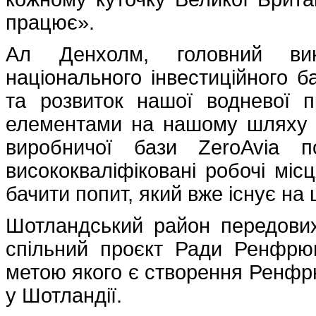
працює».
Ал Денхолм, головний вик
національного інвестиційного ба
та розвиток нашої водневої 
елементами на нашому шляху д
виробничої бази ZeroAvia п
висококваліфіковані робочі місц
бачити попит, який вже існує на
Шотландський район передових
спільний проєкт Ради Ренфрюш
метою якого є створення Ренфр
у Шотландії.