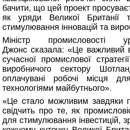
бачити, що цей проект просуваєт
як уряди Великої Британії 
стимулювання інновацій та виро
Міністр промисловості 
Джонс сказала: «Це важливий в
сучасної промислової стратегі
виробничого сектору Шотлан
оплачувані робочі місця д
технологіями майбутнього».
«Це стало можливим завдяки пі
свідчить про те, як промислов
для стимулювання інвестицій, з
кожному куточку Великої Брита