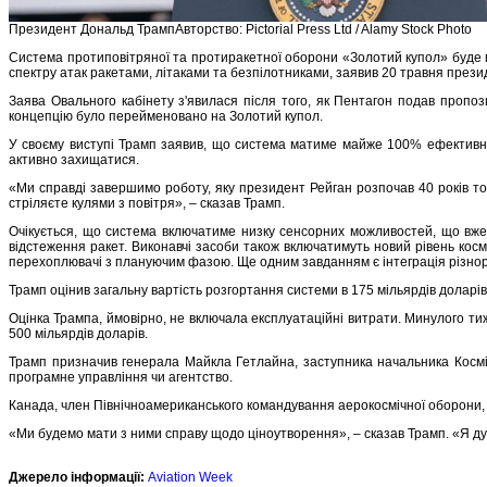
Президент Дональд ТрампАвторство: Pictorial Press Ltd / Alamy Stock Photo
Система протиповітряної та протиракетної оборони «Золотий купол» буде по
спектру атак ракетами, літаками та безпілотниками, заявив 20 травня през
Заява Овального кабінету з'явилася після того, як Пентагон подав пропо
концепцію було перейменовано на Золотий купол.
У своєму виступі Трамп заявив, що система матиме майже 100% ефективніст
активно захищатися.
«Ми справді завершимо роботу, яку президент Рейган розпочав 40 років то
стріляєте кулями з повітря», – сказав Трамп.
Очікується, що система включатиме низку сенсорних можливостей, що вже 
відстеження ракет. Виконавчі засоби також включатимуть новий рівень кос
перехоплювачі з плануючим фазою. Ще одним завданням є інтеграція різнор
Трамп оцінив загальну вартість розгортання системи в 175 мільярдів доларі
Оцінка Трампа, ймовірно, не включала експлуатаційні витрати. Минулого т
500 мільярдів доларів.
Трамп призначив генерала Майкла Гетлайна, заступника начальника Косміч
програмне управління чи агентство.
Канада, член Північноамериканського командування аерокосмічної оборони,
«Ми будемо мати з ними справу щодо ціноутворення», – сказав Трамп. «Я ду
Джерело інформації:
Aviation Week