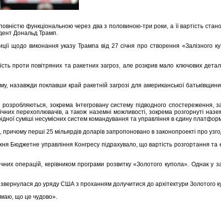
вністю функціональною через два з половиною-три роки, а її вартість стано
идент Дональд Трамп.
зиції щодо виконання указу Трампа від 27 січня про створення «Залізного к
ь проти повітряних та ракетних загроз, але розкрив мало ключових деталей,
му, назавжди поклавши край ракетній загрозі для американської батьківщини,
розробляються, зокрема Інтегровану систему підводного спостереження, за
мічних перехоплювачів, а також наземні можливості, зокрема розгорнуті наз
ідної суміші несумісних систем командування та управління в єдину платформ
в, причому перші 25 мільярдів доларів запропоновано в законопроекті про узг
ижня Бюджетне управління Конгресу підрахувало, що вартість розгортання та 
них операцій, керівником програми розвитку «Золотого купола». Однак у зая
 звернулася до уряду США з проханням долучитися до архітектури Золотого к
маю, що це чудово».