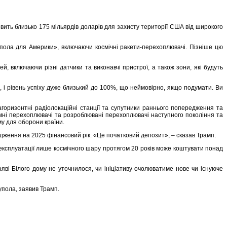
вить близько 175 мільярдів доларів для захисту території США від широкого
упола для Америки», включаючи космічні ракети-перехоплювачі. Пізніше цю
 включаючи різні датчики та виконавчі пристрої, а також зони, які будуть
 і рівень успіху дуже близький до 100%, що неймовірно, якщо подумати. Ви
горизонтні радіолокаційні станції та супутники раннього попередження та
емні перехоплювачі та розроблювані перехоплювачі наступного покоління та
у для оборони країни.
одження на 2025 фінансовий рік. «Це початковий депозит», – сказав Трамп.
експлуатації лише космічного шару протягом 20 років може коштувати понад
ві Білого дому не уточнилося, чи ініціативу очолюватиме нове чи існуюче
упола, заявив Трамп.