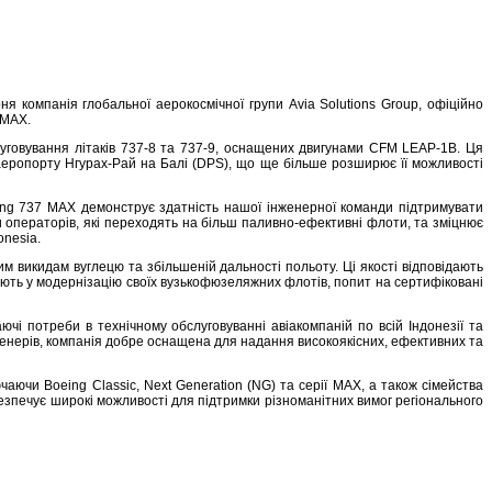
ня компанія глобальної аерокосмічної групи Avia Solutions Group, офіційно
 MAX.
слуговування літаків 737-8 та 737-9, оснащених двигунами CFM LEAP-1B. Ця
еропорту Нгурах-Рай на Балі (DPS), що ще більше розширює її можливості
ng 737 MAX демонструє здатність нашої інженерної команди підтримувати
и операторів, які переходять на більш паливно-ефективні флоти, та зміцнює
onesia.
м викидам вуглецю та збільшеній дальності польоту. Ці якості відповідають
стують у модернізацію своїх вузькофюзеляжних флотів, попит на сертифіковані
ючі потреби в технічному обслуговуванні авіакомпаній по всій Індонезії та
женерів, компанія добре оснащена для надання високоякісних, ефективних та
чаючи Boeing Classic, Next Generation (NG) та серії MAX, а також сімейства
езпечує широкі можливості для підтримки різноманітних вимог регіонального