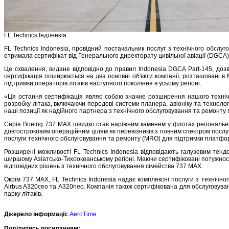
FL Technics Індонезія
FL Technics Indonesia, провідний постачальник послуг з технічного обслуг
отримала сертифікат від Генерального директорату цивільної авіації (DGCA) 
Це схвалення, видане відповідно до правил Indonesia DGCA Part-145, дозв
сертифікація поширюється на два основні об'єкти компанії, розташовані
підтримки операторів літаків наступного покоління в усьому регіоні.
«Ця остання сертифікація являє собою значне розширення нашого техніч
розробку літака, включаючи передові системи планера, авіоніку та техноло
наші позиції як надійного партнера з технічного обслуговування та ремонту по
Серія Boeing 737 MAX швидко стає наріжним каменем у флотах регіональних 
довгостроковим операційним цілям як перевізників з повним спектром послуг,
послуги технічного обслуговування та ремонту (MRO) для підтримки платф
Розширені можливості FL Technics Indonesia відповідають галузевим тенден
ширшому Азіатсько-Тихоокеанському регіоні. Маючи сертифіковані потужност
відповідних рішень з технічного обслуговування сімейства 737 MAX.
Окрім 737 MAX, FL Technics Indonesia надає комплексні послуги з технічног
Airbus A320ceo та A320neo. Компанія також сертифікована для обслуговуван
парку літаків.
Джерело інформації:
AeroTime
Подiлитись посиланням: