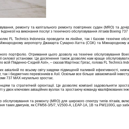
овування, ремонту та капітального ремонту повітряних суден (MRO) та дочір
Індонезії на виконання послуг з технічного обслуговування літаків Boeing 737
оляє FL Technics Indonesia проводити як лінійне, так і базове технічне об
 в Міжнародному аеропорту Джакарта Сукарно-Хатта (CGK) та Міжнародному а
ного портфоліо. Отримання цього дозволу на технічне обслуговування Boei
гії силової установки. Це досягнення також дозволяє нам краще обслуговуват
 всій Південно-Східній Азії», – сказав Мартінас Грігас, голова FL Technics Ind
авіаліній по всьому світу завдяки підвищеній паливній ефективності, нижчи
 так і бюджетних перевізників в Азії. Оскільки все більше авіакомпаній інве
орми 737 MAX неухильно зростає.
ціям та стратегічній орієнтації. Це дозволяє компанії задовольняти зроста
і у двох ключових авіаційних вузлах та зростаючу команду кваліфікованих ін
о обслуговування та ремонту (MRO) для широкого спектру типів літаків, вклю
ня таких двигунів, як CFM56-3/5/7, V2500-A, LEAP-1A, 1B та PW1100G, що заб