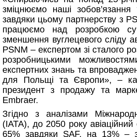
зміцнюємо наші зобов’язання 
завдяки цьому партнерству з PS
працюємо над розробкою суч
зменшення вуглецевого сліду аві
PSNM – експертом зі сталого ро
розробницькими можливостя
експертних знань та впроваджен
для Польщі та Європи», – каж
президент з продажу та марке
Embraer.
Згідно з аналізами Міжнародн
(IATA), до 2050 року авіаційни
65% завдяки SAF, на 13% – з