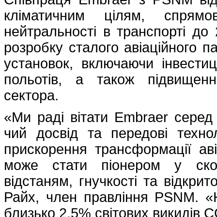
кліматичним цілям, спрямо
нейтральності в транспорті до 
розробку сталого авіаційного п
установок, включаючи інвестиці
польотів, а також підвищенн
сектора.
«Ми раді вітати Embraer серед
чий досвід та передові техно
прискорення трансформації авіа
може стати піонером у скор
відстаням, гнучкості та відкрит
Райх, член правління PSNM. «Н
близько 2,5% світових викидів CO