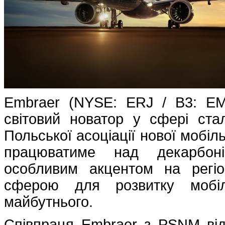
Embraer (NYSE: ERJ / B3: EMB
світовий новатор у сфері стал
Польської асоціації нової мобі
працюватиме над декарбоніз
особливим акцентом на регі
сферою для розвитку мобіл
майбутнього.
Співпраця Embraer з PSNM від