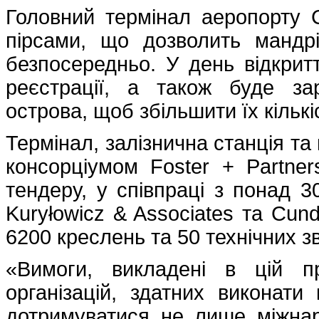
Головний термінал аеропорту 
пірсами, що дозволить мандрі
безпосередньо. У день відкрит
реєстрації, а також буде за
острова, щоб збільшити їх кількі
Термінал, залізнична станція та
консорціумом Foster + Partne
тендеру, у співпраці з понад
Kuryłowicz & Associates та Cun
6200 креслень та 50 технічних зві
«Вимоги, викладені в цій п
організацій, здатних виконати
дотримуватися не лише міжнар