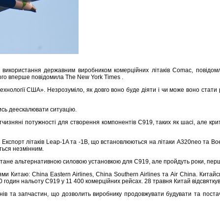
икористання державним виробником комерційних літаків Comac, повідомляю
ого вперше повідомила The New York Times .
ехнології США». Незрозуміло, як довго воно буде діяти і чи може воно стат
ись деескалювати ситуацію.
изняні потужності для створення компонентів C919, таких як шасі, але критич
 Експорт літаків Leap-1A та -1B, що встановлюються на літаки A320neo та Bo
ться незмінним.
стане альтернативною силовою установкою для C919, але пройдуть роки, перш
и Китаю: China Eastern Airlines, China Southern Airlines та Air China. Кит
0 годин нальоту C919 у 11 400 комерційних рейсах. 28 травня Китай відсвятк
нів та запчастин, що дозволить виробнику продовжувати будувати та постач