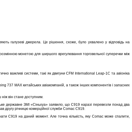
ть галузеві джерела. Це рішення, схоже, було ухвалено у відповідь на
и розмінною монетою для ширшого врегулювання торговельної суперечки між
но важливі системи, такі як двигуни CFM International Leap-1C та авіоніка
eing 737 MAX китайських авіакомпаній, а також інших компонентів і запасних
 ніж він стане доступним.
айське державне ЗМІ «Сіньхуа» заявило, що C919 наразі перевезли понад два
ував другу річницю комерційної служби Comac C919.
ати C919 на даний момент. Але точна кількість, яку Comac може спалити,