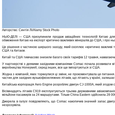
Авторство: Синтія Лі/Alamy Stock Photo
НЬЮ-ДЕЛІ — США призупинили продаж авіаційних технологій Китаю для в
обмеження Китаю на експорт критично важливих мінералів до США, і про нь
Це рішення є частиною ширшого заходу, який охоплює «критично важливі т
США та Китаєм.
Китай та США тимчасово знизили багато своїх тарифів 12 травня, намагаюч
У партнерстві з деякими західними компаніями Comac почала розвивати вітч
виробництва Honeywell, серед інших, все ще імпортуються зі США.
Жодна з компаній, яких торкнулися ці зміни, не прокоментувала це питання.
частин для західних вузькофюзеляжних літаків, що літають у країні, залишає
Китайська корпорація Aero Engine розробляє двигун CJ-1000A, який згодом 
Вісімнадцять літаків C919 експлуатуються трьома державними авіакомпаніям
мільйони пасажирів за 24 маршрутами. Тільки China Eastern здійснила 28 00
Джерела в галузі повідомляють, що Comac накопичив значний запас двигу
незрозуміла.