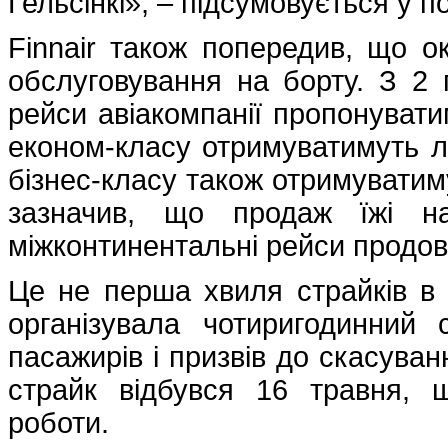
Гельсінкі», – підсумовується у п
Finnair також попередив, що о
обслуговування на борту. З 2 
рейси авіакомпанії пропонуват
економ-класу отримуватимуть л
бізнес-класу також отримуватиму
зазначив, що продаж їжі н
міжконтинентальні рейси продов
Це не перша хвиля страйків в 
організувала чотиригодинний
пасажирів і призвів до скасуван
страйк відбувся 16 травня,
роботи.