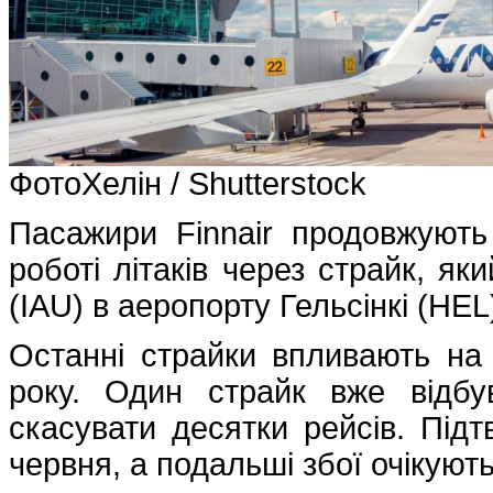
ФотоХелін / Shutterstock
Пасажири Finnair продовжують
роботі літаків через страйк, як
(IAU) в аеропорту Гельсінкі (HEL
Останні страйки впливають на 
року. Один страйк вже відбу
скасувати десятки рейсів. Під
червня, а подальші збої очікуют