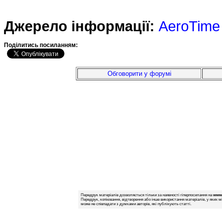
Джерело інформації:
AeroTime
Подiлитись посиланням:
Обговорити у форумі
Передрук матеріалів дозволяється тільки за наявності гіперпосилання на
www.
Передрук, копіювання, відтворення або інше використання матеріалів, у яких м
може не співпадати з думками авторів, які публікують статті.