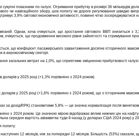
 сукупні показники по галузі. Отримання прибутку в розмірі 36 мільярдів до
го чи навігаційного збору, шок попиту чи дороге регулювання швидко випробую
тримує 3,9% світової економічної активності, повинні чітко зосереджуватися н
мпаній. Однак, хоча очікується, що зростання світового ВВП знизиться з 3,
ом, очікується, що продовження високого рівня зайнятості та стримування прог
ться, що коефіцієнт пасажирського завантаження досягне історичного максиму
к в аерокосмічному секторі.
ання загальних витрат на 1,0%, що сприятиме зміцненню прибутковості галузі
в доларів у 2025 році (+1,3% порівняно з 2024 роком).
в доларів у 2025 році (+1,6% порівняно з 2024 роком), що є історичним макс
ах за дохід/RPK) становитиме 5,8% — це значна нормалізація після винятков
вняно з 2024 роком. Це значною мірою відображає вплив нижчих цін на нафту т
альна середня вартість авіаквитка туди й назад (у доларах США 2024 року) у 2
я попиту:
тупних 12 місяців, ніж за попередні 12 місяців. Більшість (53%) сказали, щ