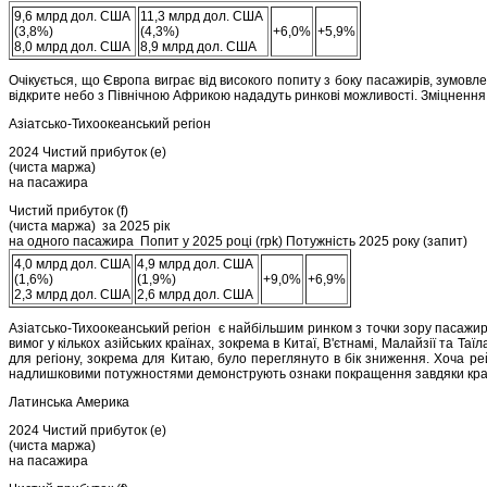
9,6 млрд дол. США
11,3 млрд дол. США
(3,8%)
(4,3%)
+6,0%
+5,9%
8,0 млрд дол. США
8,9 млрд дол. США
Очікується, що Європа виграє від високого попиту з боку пасажирів, зумовл
відкрите небо з Північною Африкою нададуть ринкові можливості. Зміцнення є
Азіатсько-Тихоокеанський регіон
2024 Чистий прибуток (e)
(чиста маржа)
на пасажира
Чистий прибуток (f)
(чиста маржа) за 2025 рік
на одного пасажира Попит у 2025 році (rpk) Потужність 2025 року (запит)
4,0 млрд дол. США
4,9 млрд дол. США
(1,6%)
(1,9%)
+9,0%
+6,9%
2,3 млрд дол. США
2,6 млрд дол. США
Азіатсько-Тихоокеанський регіон є найбільшим ринком з точки зору пасажир
вимог у кількох азійських країнах, зокрема в Китаї, В'єтнамі, Малайзії та Т
для регіону, зокрема для Китаю, було переглянуто в бік зниження. Хоча 
надлишковими потужностями демонструють ознаки покращення завдяки кра
Латинська Америка
2024 Чистий прибуток (e)
(чиста маржа)
на пасажира