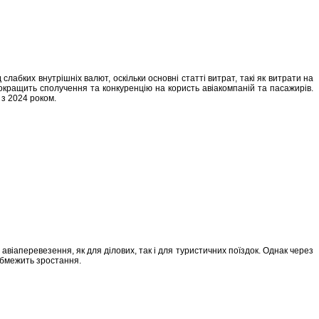
слабких внутрішніх валют, оскільки основні статті витрат, такі як витрати на
кращить сполучення та конкуренцію на користь авіакомпаній та пасажирів.
 з 2024 роком.
віаперевезення, як для ділових, так і для туристичних поїздок. Однак через
обмежить зростання.