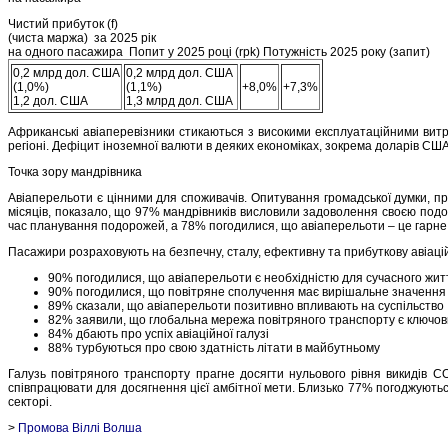
Чистий прибуток (f)
(чиста маржа) за 2025 рік
на одного пасажира Попит у 2025 році (rpk) Потужність 2025 року (запит)
0,2 млрд дол. США
0,2 млрд дол. США
(1,0%)
(1,1%)
+8,0%
+7,3%
1,2 дол. США
1,3 млрд дол. США
Африканські авіаперевізники стикаються з високими експлуатаційними витр
регіоні. Дефіцит іноземної валюти в деяких економіках, зокрема доларів США
Точка зору мандрівника
Авіаперельоти є цінними для споживачів. Опитування громадської думки, пр
місяців, показало, що 97% мандрівників висловили задоволення своєю подо
час планування подорожей, а 78% погодилися, що авіаперельоти – це гарне 
Пасажири розраховують на безпечну, сталу, ефективну та прибуткову авіаційн
90% погодилися, що авіаперельоти є необхідністю для сучасного жит
90% погодилися, що повітряне сполучення має вирішальне значення 
89% сказали, що авіаперельоти позитивно впливають на суспільство
82% заявили, що глобальна мережа повітряного транспорту є ключо
84% дбають про успіх авіаційної галузі
88% турбуються про свою здатність літати в майбутньому
Галузь повітряного транспорту прагне досягти нульового рівня викидів 
співпрацювати для досягнення цієї амбітної мети. Близько 77% погоджуютьс
секторі.
>
Промова Віллі Волша