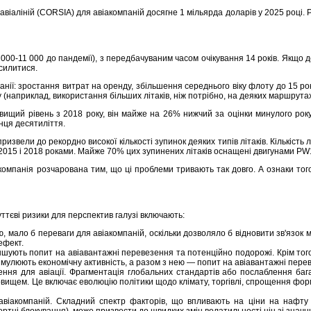
 авіаліній (CORSIA) для авіакомпаній досягне 1 мільярда доларів у 2025 році.
 000-11 000 до пандемії), з передбачуваним часом очікування 14 років. Якщо д
силитися.
ії: зростання витрат на оренду, збільшення середнього віку флоту до 15 рок
(наприклад, використання більших літаків, ніж потрібно, на деяких маршрутах
йвищий рівень з 2018 року, він майже на 26% нижчий за оцінки минулого рок
інця десятиліття.
звели до рекордно високої кількості зупинок деяких типів літаків. Кількість л
іж 2015 і 2018 роками. Майже 70% цих зупинених літаків оснащені двигунами P
акомпанія розчарована тим, що ці проблеми тривають так довго. А ознаки тог
уттєві ризики для перспектив галузі включають:
ю, мало б переваги для авіакомпаній, оскільки дозволяло б відновити зв'язок 
ефект.
ншують попит на авіавантажні перевезення та потенційно подорожі. Крім того
мулюють економічну активність, а разом з нею — попит на авіавантажні переве
ння для авіації. Фрагментація глобальних стандартів або послаблення баг
вищем. Це включає еволюцію політики щодо клімату, торгівлі, спрощення форм
віакомпаній. Складний спектр факторів, що впливають на ціни на нафту (
портні блокування), може призвести до швидких змін волатильності цін зі знач