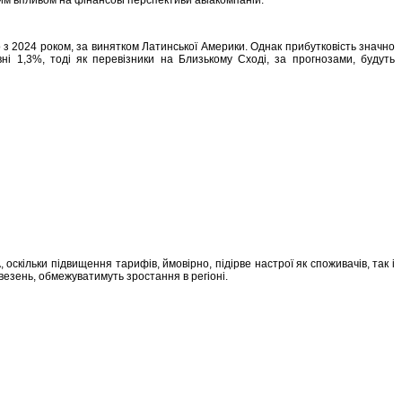
о з 2024 роком, за винятком Латинської Америки. Однак прибутковість значно
ні 1,3%, тоді як перевізники на Близькому Сході, за прогнозами, будуть
скільки підвищення тарифів, ймовірно, підірве настрої як споживачів, так і
евезень, обмежуватимуть зростання в регіоні.