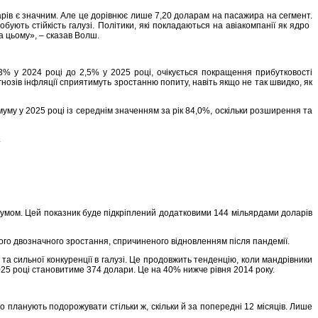
ларів є значним. Але це дорівнює лише 7,20 доларам на пасажира на сегмент.
ть стійкість галузі. Політики, які покладаються на авіакомпанії як ядро ​​
а цьому», – сказав Волш.
3% у 2024 році до 2,5% у 2025 році, очікується покращення прибутковості
нозів інфляції сприятимуть зростанню попиту, навіть якщо не так швидко, як
му у 2025 році із середнім значенням за рік 84,0%, оскільки розширення та
.
имумом. Цей показник буде підкріплений додатковими 144 мільярдами доларів
ого двозначного зростання, спричиненого відновленням після пандемії.
а сильної конкуренції в галузі. Це продовжить тенденцію, коли мандрівники
025 році становитиме 374 долари. Це на 40% нижче рівня 2014 року.
о планують подорожувати стільки ж, скільки й за попередні 12 місяців. Лише