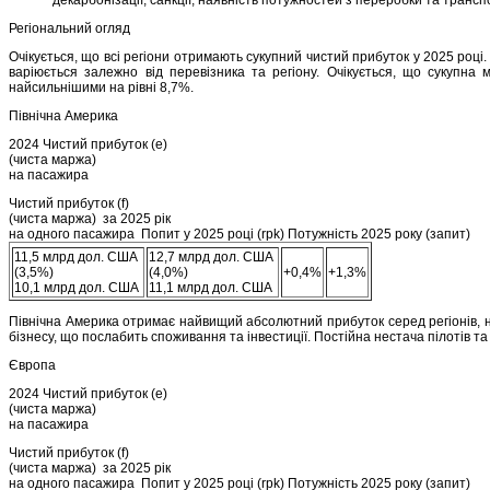
Регіональний огляд
Очікується, що всі регіони отримають сукупний чистий прибуток у 2025 році
варіюється залежно від перевізника та регіону. Очікується, що сукупна
найсильнішими на рівні 8,7%.
Північна Америка
2024 Чистий прибуток (e)
(чиста маржа)
на пасажира
Чистий прибуток (f)
(чиста маржа) за 2025 рік
на одного пасажира Попит у 2025 році (rpk) Потужність 2025 року (запит)
11,5 млрд дол. США
12,7 млрд дол. США
(3,5%)
(4,0%)
+0,4%
+1,3%
10,1 млрд дол. США
11,1 млрд дол. США
Північна Америка отримає найвищий абсолютний прибуток серед регіонів, нав
бізнесу, що послабить споживання та інвестиції. Постійна нестача пілотів т
Європа
2024 Чистий прибуток (e)
(чиста маржа)
на пасажира
Чистий прибуток (f)
(чиста маржа) за 2025 рік
на одного пасажира Попит у 2025 році (rpk) Потужність 2025 року (запит)