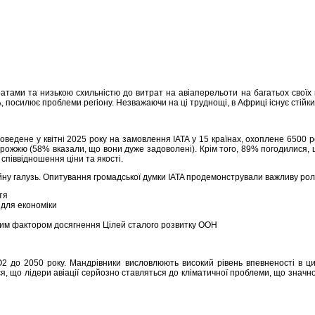
атами та низькою схильністю до витрат на авіаперельоти на багатьох своїх в
, посилює проблеми регіону. Незважаючи на ці труднощі, в Африці існує стійк
оведене у квітні 2025 року на замовлення IATA у 15 країнах, охоплене 6500
рожжю (58% вказали, що вони дуже задоволені). Крім того, 89% погодилися, 
співвідношення ціни та якості.
у галузь. Опитування громадської думки IATA продемонстрували важливу роль, я
тя
для економіки
вим фактором досягнення Цілей сталого розвитку ООН
CO2 до 2050 року. Мандрівники висловлюють високий рівень впевненості в 
я, що лідери авіації серйозно ставляться до кліматичної проблеми, що знач