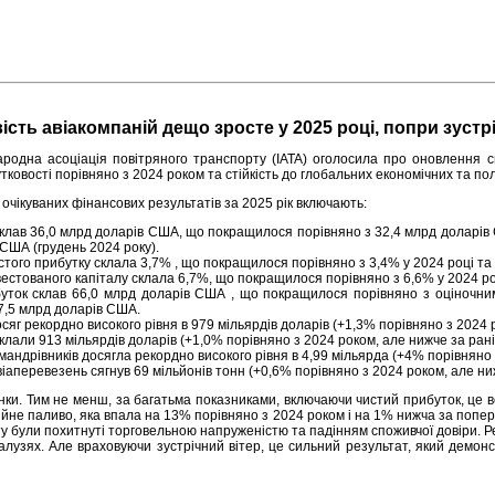
сть авіакомпаній дещо зросте у 2025 році, попри зустр
одна асоціація повітряного транспорту (IATA) оголосила про оновлення сво
овості порівняно з 2024 роком та стійкість до глобальних економічних та пол
очікуваних фінансових результатів за 2025 рік включають:
клав 36,0 млрд доларів США, що покращилося порівняно з 32,4 млрд доларів
 США (грудень 2024 року).
стого прибутку склала 3,7% , що покращилося порівняно з 3,4% у 2024 році т
вестованого капіталу склала 6,7%, що покращилося порівняно з 6,6% у 2024 р
уток склав 66,0 млрд доларів США , що покращилося порівняно з оціночним
7,5 млрд доларів США.
осяг рекордно високого рівня в 979 мільярдів доларів (+1,3% порівняно з 2024
клали 913 мільярдів доларів (+1,0% порівняно з 2024 роком, але нижче за рані
 мандрівників досягла рекордно високого рівня в 4,99 мільярда (+4% порівняно
іаперевезень сягнув 69 мільйонів тонн (+0,6% порівняно з 2024 роком, але ни
ки. Тим не менш, за багатьма показниками, включаючи чистий прибуток, це вс
не паливо, яка впала на 13% порівняно з 2024 роком і на 1% нижча за поперед
питу були похитнуті торговельною напруженістю та падінням споживчої довіри. 
алузях. Але враховуючи зустрічний вітер, це сильний результат, який демонс