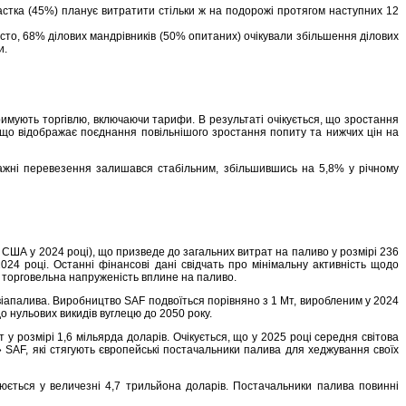
астка (45%) планує витратити стільки ж на подорожі протягом наступних 12
исто, 68% ділових мандрівників (50% опитаних) очікували збільшення ділових
и.
имують торгівлю, включаючи тарифи. В результаті очікується, що зростання
, що відображає поєднання повільнішого зростання попиту та нижчих цін на
тажні перевезення залишався стабільним, збільшившись на 5,8% у річному
США у 2024 році), що призведе до загальних витрат на паливо у розмірі 236
24 році. Останні фінансові дані свідчать про мінімальну активність щодо
о торговельна напруженість вплине на паливо.
віапалива. Виробництво SAF подвоїться порівняно з 1 Мт, виробленим у 2024
 нульових викидів вуглецю до 2050 року.
 у розмірі 1,6 мільярда доларів. Очікується, що у 2025 році середня світова
» SAF, які стягують європейські постачальники палива для хеджування своїх
юється у величезні 4,7 трильйона доларів. Постачальники палива повинні