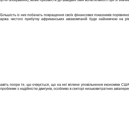
. Більшість із них побачать покращення своїх фінансових показників порівнян
 маржа чистого прибутку африканських авіакомпаній буде найнижчою на рів
іть попри те, що очікується, що на неї вплине уповільнення економіки США, о
а проблеми з надійністю двигунів, особливо в секторі низьковитратних авіапер