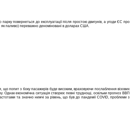
о парку повернеться до експлуатації після простою двигунів, а угоди ЄС про
акі як паливо) переважно деноміновані в доларах США.
я, що попит з боку пасажирів буде високим, враховуючи послаблення візових
іону. Однак економічна ситуація створює певні труднощі, оскільки прогноз ВВП
стотами та значно нижчі за рівень, що був до пандемії COVID, проблеми з