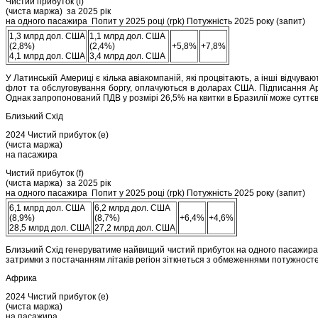
Чистий прибуток (f)
(чиста маржа) за 2025 рік
на одного пасажира Попит у 2025 році (rpk) Потужність 2025 року (запит)
1,3 млрд дол. США
1,1 млрд дол. США
(2,8%)
(2,4%)
+5,8%
+7,8%
4,1 млрд дол. США
3,4 млрд дол. США
У Латинській Америці є кілька авіакомпаній, які процвітають, а інші відчува
флот та обслуговування боргу, оплачуються в доларах США. Підписання Ар
Однак запропонований ПДВ у розмірі 26,5% на квитки в Бразилії може суттєв
Близький Схід
2024 Чистий прибуток (e)
(чиста маржа)
на пасажира
Чистий прибуток (f)
(чиста маржа) за 2025 рік
на одного пасажира Попит у 2025 році (rpk) Потужність 2025 року (запит)
6,1 млрд дол. США
6,2 млрд дол. США
(8,9%)
(8,7%)
+6,4%
+4,6%
28,5 млрд дол. США
27,2 млрд дол. США
Близький Схід генеруватиме найвищий чистий прибуток на одного пасажира се
затримки з постачанням літаків регіон зіткнеться з обмеженнями потужносте
Африка
2024 Чистий прибуток (e)
(чиста маржа)
на пасажира