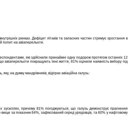
нутрішніх ринках. Дефіцит літаків та запасних частин стримує зростання в
ий попит на авіаперельоти.
 респондентами, які здійснили принаймні одну подорож протягом останніх 12
що авіаперельоти покращують їхнє життя, 81% оцінили наявність вибору під
ку, на думку мандрівників, відіграє авіаційна галузь:
цих зусиллях, причому 81% погоджуються, що галузь демонструє прагнення
но вище за показник 64%, зафіксований серед урядовців, та 60% у нафтовому