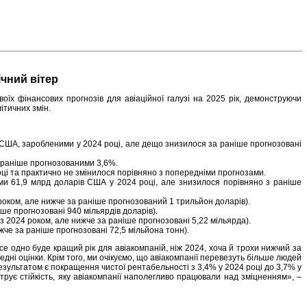
ічний вітер
їх фінансових прогнозів для авіаційної галузі на 2025 рік, демонструючи
ітичних змін.
 США, заробленими у 2024 році, але дещо знизилося за раніше прогнозовані
а раніше прогнозованими 3,6%.
оці та практично не змінилося порівняно з попередніми прогнозами.
и 61,9 млрд доларів США у 2024 році, але знизилося порівняно з раніше
 роком, але нижче за раніше прогнозований 1 трильйон доларів).
ше прогнозовані 940 мільярдів доларів).
 з 2024 роком, але нижче за раніше прогнозовані 5,22 мільярда).
жче за раніше прогнозовані 72,5 мільйона тонн).
е одно буде кращий рік для авіакомпаній, ніж 2024, хоча й трохи нижчий за
ні оцінки. Крім того, ми очікуємо, що авіакомпанії перевезуть більше людей
Результатом є покращення чистої рентабельності з 3,4% у 2024 році до 3,7% у
трує стійкість, яку авіакомпанії наполегливо працювали над зміцненням», –