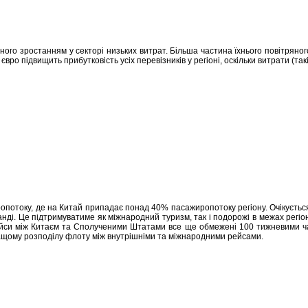
еного зростанням у секторі низьких витрат. Більша частина їхнього повітряног
вро підвищить прибутковість усіх перевізників у регіоні, оскільки витрати (т
опотоку, де на Китай припадає понад 40% пасажиропотоку регіону. Очікуєтьс
аїланді. Це підтримуватиме як міжнародний туризм, так і подорожі в межах рег
рейси між Китаєм та Сполученими Штатами все ще обмежені 100 тижневими ча
щому розподілу флоту між внутрішніми та міжнародними рейсами.