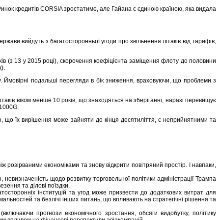
 Ринок кредитів CORSIA зростатиме, але Гайана є єдиною країною, яка видала
ержави вийдуть з багатосторонньої угоди про звільнення літаків від тарифів,
ів (з 13 у 2015 році), скорочення коефіцієнта заміщення флоту до половини
).
у. Ймовірні подальші перегляди в бік зниження, враховуючи, що проблеми з
ітаків віком менше 10 років, що знаходяться на зберіганні, наразі перевищує
W1000G.
о, що їх вирішення може зайняти до кінця десятиліття, є неприйнятними та
між розірваними економіками та знову відкрити повітряний простір. І навпаки,
, невизначеність щодо розвитку торговельної політики адміністрації Трампа
зення та ділові поїздки.
атосторонніх інституцій та угод може призвести до додаткових витрат для
альностей та безлічі інших питань, що впливають на стратегічні рішення та
включаючи прогнози економічного зростання, обсяги видобутку, політику
ним впливом на фінансові перспективи авіакомпаній.