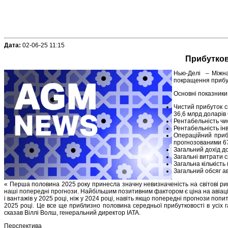
Дата:
02-06-25 11:15
Прибуткові
Нью-Делі – Міжнар
покращення прибутк
Основні показники 
Чистий прибуток с
36,6 млрд доларів
Рентабельність чи
Рентабельність ін
Операційний приб
прогнозованими 6
Загальний дохід д
Загальні витрати с
Загальна кількість
Загальний обсяг ав
« Перша половина 2025 року принесла значну невизначеність на світові рин
наші попередні прогнози. Найбільшим позитивним фактором є ціна на авіацій
і вантажів у 2025 році, ніж у 2024 році, навіть якщо попередні прогнози по
2025 році. Це все ще приблизно половина середньої прибутковості в усіх г
сказав Віллі Волш, генеральний директор IATA.
Перспектива