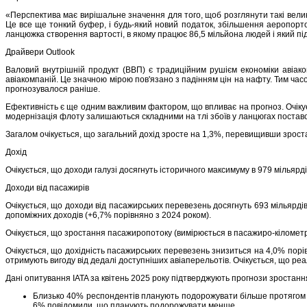
«Перспектива має вирішальне значення для того, щоб розглянути такі великі
Це все ще тонкий буфер, і будь-який новий податок, збільшення аеропортово
ланцюжка створення вартості, в якому працює 86,5 мільйона людей і який під
Драйвери Outlook
Валовий внутрішній продукт (ВВП) є традиційним рушієм економіки авіако
авіакомпаній. Це значною мірою пов'язано з падінням цін на нафту. Тим час
прогнозувалося раніше.
Ефективність є ще одним важливим фактором, що впливає на прогноз. Очікує
модернізація флоту залишаються складними на тлі збоїв у ланцюгах поставо
Загалом очікується, що загальний дохід зросте на 1,3%, перевищивши зрост
Дохід
Очікується, що доходи галузі досягнуть історичного максимуму в 979 мільярді
Доходи від пасажирів
Очікується, що доходи від пасажирських перевезень досягнуть 693 мільярді
допоміжних доходів (+6,7% порівняно з 2024 роком).
Очікується, що зростання пасажиропотоку (вимірюється в пасажиро-кілометр
Очікується, що дохідність пасажирських перевезень знизиться на 4,0% порі
отримують вигоду від дедалі доступніших авіаперельотів. Очікується, що ре
Дані опитування IATA за квітень 2025 року підтверджують прогнози зростанн
Близько 40% респондентів планують подорожувати більше протягом нас
6% повідомили, що планують подорожувати менше.