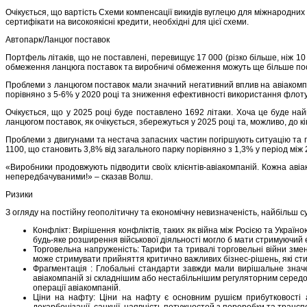
Очікується, що вартість Схеми компенсації викидів вуглецю для міжнародних
сертифікати на високоякісні кредити, необхідні для цієї схеми.
Автопарк/Ланцюг поставок
Портфель літаків, що не поставлені, перевищує 17 000 (різко більше, ніж 10
обмеження ланцюга поставок та виробничі обмеження можуть ще більше по
Проблеми з ланцюгом поставок мали значний негативний вплив на авіакомпан
порівняно з 5-6% у 2020 році та зниження ефективності використання флоту 
Очікується, що у 2025 році буде поставлено 1692 літаки. Хоча це буде на
ланцюгом поставок, як очікується, збережуться у 2025 році та, можливо, до к
Проблеми з двигунами та нестача запасних частин погіршують ситуацію та при
1100, що становить 3,8% від загального парку порівняно з 1,3% у період м
«Виробники продовжують підводити своїх клієнтів-авіакомпаній. Кожна аві
непередбачуваними!» – сказав Волш.
Ризики
З огляду на постійну геополітичну та економічну невизначеність, найбільш с
Конфлікт: Вирішення конфліктів, таких як війна між Росією та Україно
будь-яке розширення військової діяльності могло б мати стримуючий 
Торговельна напруженість: Тарифи та тривалі торговельні війни зме
може стримувати прийняття критично важливих бізнес-рішень, які сти
Фрагментація : Глобальні стандарти завжди мали вирішальне значе
авіакомпаній зі складнішим або нестабільнішим регуляторним середо
операції авіакомпаній.
Ціни на нафту: Ціни на нафту є основним рушієм прибутковості а
декарбонізації, санкції, наявність потужностей з переробки та транс