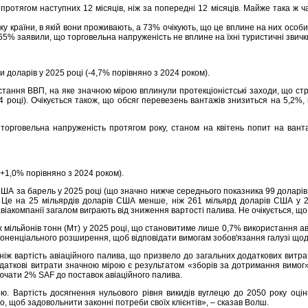
ротягом наступних 12 місяців, ніж за попередні 12 місяців. Майже така ж ч
у країни, в якій вони проживають, а 73% очікують, що це вплине на них особ
а 65% заявили, що торговельна напруженість не вплине на їхні туристичні звичк
 доларів у 2025 році (-4,7% порівняно з 2024 роком).
стання ВВП, на яке значною мірою вплинули протекціоністські заходи, що стр
24 році). Очікується також, що обсяг перевезень вантажів знизиться на 5,2%
торговельна напруженість протягом року, станом на квітень попит на ван
 (+1,0% порівняно з 2024 роком).
ША за барель у 2025 році (що значно нижче середнього показника 99 доларів 
 Це на 25 мільярдів доларів США менше, ніж 261 мільярд доларів США у 20
авіакомпанії загалом виграють від зниження вартості палива. Не очікується, щ
ох мільйонів тонн (Мт) у 2025 році, що становитиме лише 0,7% використання а
поненціального розширення, щоб відповідати вимогам зобов'язання галузі щодо
ніж вартість авіаційного палива, що призвело до загальних додаткових витрат
додаткові витрати значною мірою є результатом «зборів за дотримання вимог
ючати 2% SAF до поставок авіаційного палива.
. Вартість досягнення нульового рівня викидів вуглецю до 2050 року оцін
щоб задовольнити законні потреби своїх клієнтів», – сказав Волш.