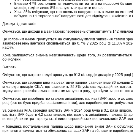
Близько 47% респондентів планують витратити на подорожі більше п
місяців, тоді як лише 8% планують витратити менше.
Хоча 85% очікували, що торговельна напруженість вплине на економік
поїздок на тлі торговельної напруженості для відвідування клієнтів, 
Доходи від вантажів
Очікується, що доходи від вантажних перевезень становитимуть 142 мільярди
Це головним чином ґрунтується на очікуваному впливі зниження темпів зро
авіаперевезень вантажів сповільниться до 0,7% у 2025 році (з 11,3% у 20
нафту.
Хоча залишається значна невизначеність щодо того, як розвиватиметься 
обчисленні.
Витрати
Очікується, що витрати галузі зростуть до 913 мільярдів доларів у 2025 році
Очікується, що середня ціна на реактивне паливо становитиме 86 доларів С
мільярдів доларів США, що становить 25,8% усіх експлуатаційних витрат.
хеджування ризиків палива протягом минулого року, що свідчить про те, що 
Очікується, що виробництво сталого авіаційного палива (SAF) зросте до дв
році (все це було придбано авіакомпаніями), але виробництво потребує екс
За оцінками IATA, середня вартість SAF у 2024 році була в 3,1 раза вищою, 
вартість SAF буде в 4,2 раза вищою, ніж вартість авіаційного палива. Ці 
потенційних витрат в результаті вимог європейських постачальників SAF вкл
«Поведінка постачальників палива щодо виконання вимог SAF є обурливою
припинити наживатися на обмежених запасах SAF та збільшити виробництво, 