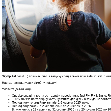
SkyUp Airlines (U5) починає літо із запуску спеціальної акції KidsGoFirst.
Настав час планувати сімейну поїздку!
Умови та деталі акції:
Спеціальна ціна діє на всі тарифи перевізника: Just Fly, Fly & Smile, Fl
100% знижка на тарифну частину квитка для дітей віком до 12 років т
Період покупки акційних квитків: 1-2 червня 2025 року.
Період подорожей: з 2 червня 2025 по 28 березня 2026
Виключення: з 22 серпня по 31 серпня 2025 та з 20 грудня 2025 по 1