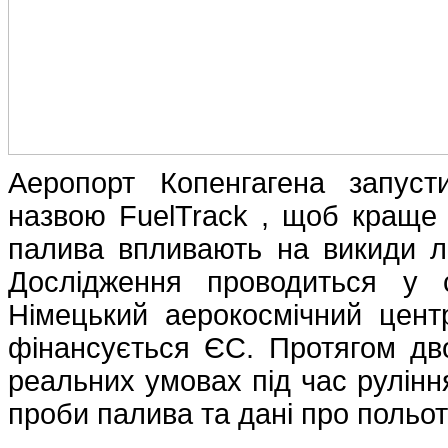
Аеропорт Копенгагена запуст
назвою FuelTrack , щоб краще з
палива впливають на викиди літ
Дослідження проводиться у 
Німецький аерокосмічний цен
фінансується ЄС. Протягом дв
реальних умовах під час рулінн
проби палива та дані про польот