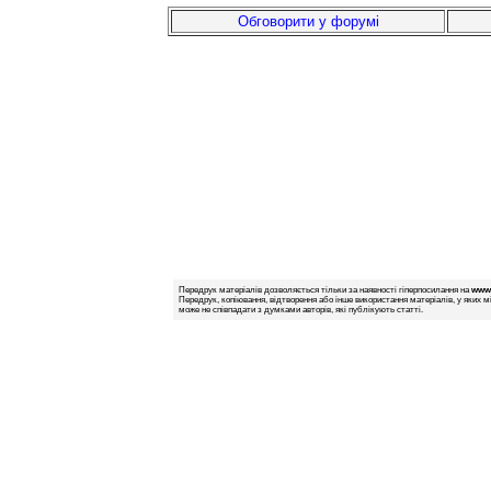
Обговорити у форумі
Передрук матеріалів дозволяється тільки за наявності гіперпосилання на
www.
Передрук, копіювання, відтворення або інше використання матеріалів, у яких м
може не співпадати з думками авторів, які публікують статті.