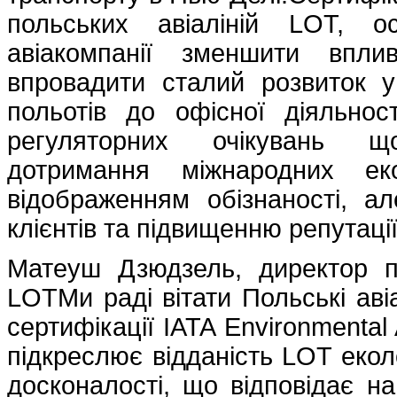
польських авіаліній LOT, о
авіакомпанії зменшити впл
впровадити сталий розвиток у
польотів до офісної діяльнос
регуляторних очікувань щод
дотримання міжнародних ек
відображенням обізнаності, 
клієнтів та підвищенню репутаці
Матеуш Дзюдзель, директор па
LOTМи раді вітати Польські аві
сертифікації IATA Environmental
підкреслює відданість LOT еколо
досконалості, що відповідає н