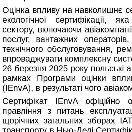
Оцінка впливу на навколишнє с
екологічної сертифікації, як
сектору, включаючи авіакомпані
послуг, вантажних операторів,
технічного обслуговування, ре
впроваджувати комплексну систе
26 березня 2025 року польські а
рамках Програми оцінки впл
(IEnvA), в результаті чого авіак
Сертифікат IEnvA офіційно 
правління з питань експлуатац
щорічних загальних зборах IAT
транспорту в Нью-Делі.Сертифік