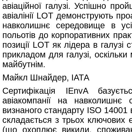
авіаційної галузі. Успішно про
авіалінії LOT демонструють пр
навколишнє середовище в усіх
польотів до корпоративних прак
позиції LOT як лідера в галузі с
прикладом для галузі, оскільк
майбутнім.
Майкл Шнайдер, ІАТА
Сертифікація IEnvA базуєть
авіакомпанії на навколишнє
визнаного стандарту ISO 14001 в
складається з трьох ключових е
(що охоплює викиди, споживан