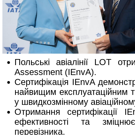
Польські авіалінії LOT отр
Assessment (IEnvA).
Сертифікація IEnvA демонстр
найвищим експлуатаційним т
у швидкозмінному авіаційному
Отримання сертифікації IE
ефективності та зміцнює
перевізника.