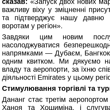
сказав:
«Запуск двох нових мар
важливу віху у зміцненні присут
та підтверджує нашу давню в
воротам у регіон».
Завдяки цим новим послу
насолоджуватися безперешкод
напрямками — Дубаєм, Бангкок
одним квитком. Ми дякуємо н
владу та аеропорти, за їхню сп
діяльності Emirates у цьому регіо
Стимулювання торгівлі та ту
Дананг стає третім аеропортом 
Ханоя та Хошиміна, і слугу