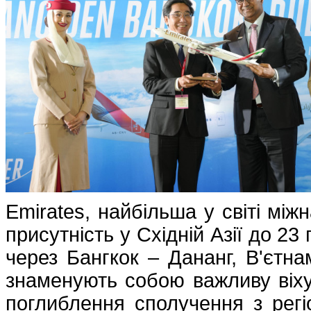
Emirates, найбільша у світі мі
присутність у Східній Азії до 2
через Бангкок – Дананг, В'єтна
знаменують собою важливу віху 
поглиблення сполучення з регі