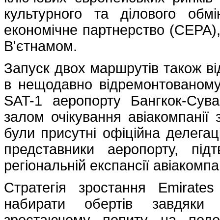
культурного та ділового об
економічне партнерство (CEPA)
В'єтнамом.
Запуск двох маршрутів також ві
в нещодавно відремонтованому 
SAT-1 аеропорту Бангкок-Сув
залом очікування авіакомпанії
були присутні офіційна делегаці
представники аеропорту, пі
регіональній експансії авіакомпан
Стратегія зростання Emirates
набирати обертів завдяки 
зростаючому попиту на подо