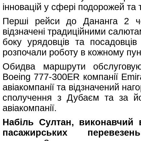
інновацій у сфері подорожей та т
Перші рейси до Дананга 2 ч
відзначені традиційними салютам
боку урядовців та посадовців 
розпочали роботу в кожному пун
Обидва маршрути обслуговую
Boeing 777-300ER компанії Emir
авіакомпанії та відзначений наг
сполучення з Дубаєм та за й
авіакомпанії.
Набіль Султан, виконавчий 
пасажирських перевезе