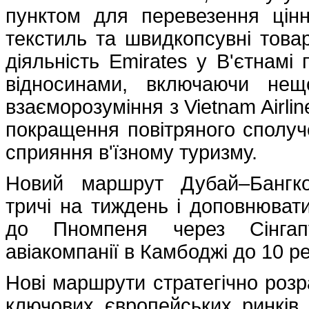
пунктом для перевезення цінн
текстиль та швидкопсувні това
діяльність Emirates у В'єтнамі
відносинами, включаючи нещ
взаєморозуміння з Vietnam Airlin
покращення повітряного сполуче
сприяння в'їзному туризму.
Новий маршрут Дубай–Бангко
тричі на тиждень і доповнюват
до Пномпеня через Сінгапу
авіакомпанії в Камбоджі до 10 р
Нові маршрути стратегічно розр
ключових європейських ринків