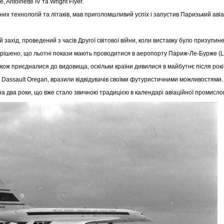
, Antoinette IV та Wright Flyer.
х технологій та літаків, мав приголомшливий успіх і запустив Паризький авіа
захід, проведений з часів Другої світової війни, коли виставку було призупин
ирішено, що льотні покази мають проводитися в аеропорту Париж-Ле-Бурже (L
акож приєдналися до видовища, оскільки країни дивилися в майбутнє після рокі
та Dassault Oregan, вразили відвідувачів своїми футуристичними можливостями
а два роки, що вже стало звичною традицією в календарі авіаційної промисло