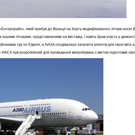
 «Ентерпрайз», який прибув до Франції на борту модифікованого літака-носія 
 іншими літаками, представленими на виставці, і навіть брав участь у демонс
йснював тур по Європі, а NASA сподівалася залучити клієнтів для своєї місії з
НАСА був розроблений для проведення випробувань з метою підготовки своїх 