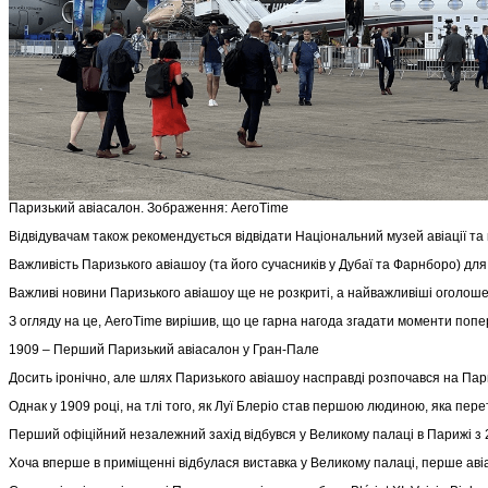
Паризький авіасалон. Зображення: AeroTime
Відвідувачам також рекомендується відвідати Національний музей авіації та
Важливість Паризького авіашоу (та його сучасників у Дубаї та Фарнборо) для
Важливі новини Паризького авіашоу ще не розкриті, а найважливіші оголошен
З огляду на це, AeroTime вирішив, що це гарна нагода згадати моменти попе
1909 – Перший Паризький авіасалон у Гран-Пале
Досить іронічно, але шлях Паризького авіашоу насправді розпочався на Пар
Однак у 1909 році, на тлі того, як Луї Блеріо став першою людиною, яка пер
Перший офіційний незалежний захід відбувся у Великому палаці в Парижі з 25
Хоча вперше в приміщенні відбулася виставка у Великому палаці, перше авіа