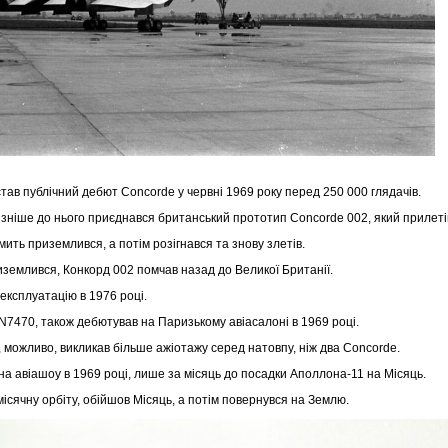
став публічний дебют Concorde у червні 1969 року перед 250 000 глядачів.
ніше до нього приєднався британський прототип Concorde 002, який прилетів 
ить приземлився, а потім розігнався та знову злетів.
иземлився, Конкорд 002 помчав назад до Великої Британії.
в експлуатацію в 1976 році.
 N7470, також дебютував на Паризькому авіасалоні в 1969 році.
 і, можливо, викликав більше ажіотажу серед натовпу, ніж два Concorde.
 авіашоу в 1969 році, лише за місяць до посадки Аполлона-11 на Місяць.
ісячну орбіту, обійшов Місяць, а потім повернувся на Землю.