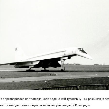
я перетворилася на трагедію, коли радянський Туполєв Ту-144 розбився, в резу
 на тлі холодної війни існувало запекле суперництво з Конкордом.