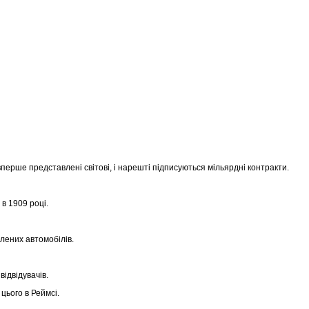
 вперше представлені світові, і нарешті підписуються мільярдні контракти.
 в 1909 році.
влених автомобілів.
відвідувачів.
цього в Реймсі.