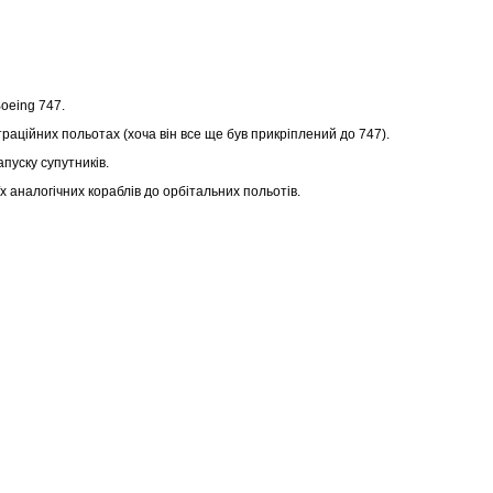
Boeing 747.
траційних польотах (хоча він все ще був прикріплений до 747).
апуску супутників.
аналогічних кораблів до орбітальних польотів.