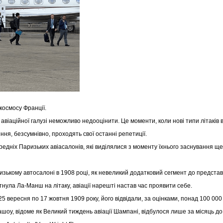
 космосу Франції.
 авіаційної галузі неможливо недооцінити. Це моменти, коли нові типи літаків
ня, безсумнівно, проходять свої останні репетиції.
редніх Паризьких авіасалонів, які виділялися з моменту їхнього заснування ще
изькому автосалоні в 1908 році, як невеликий додатковий сегмент до предста
етнула Ла-Манш на літаку, авіації нарешті настав час проявити себе.
 вересня по 17 жовтня 1909 року, його відвідали, за оцінками, понад 100 000 
шоу, відоме як Великий тиждень авіації Шампані, відбулося лише за місяць до 