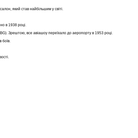
салон, який став найбільшим у світі.
ено в 1938 році.
BG). Зрештою, все авіашоу переїхало до аеропорту в 1953 році.
в боїв.
.
вості.