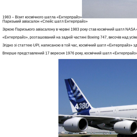
1983 – Візит космічного шатла «Ентерпрайз»
Паризький авіасалон «Спейс шатл Ентерпрайз»
Зіркою Паризького авіасалону в червні 1983 року став космічний шатл NASA
«Ентерпрайз», розташований на задній частині Boeing 747, височів над усіма
Згідно зі статтею UPI, написаною в той час, космічний шатл «Ентерпрайз» зді
Вперше представлений 17 вересня 1976 року, космічний шатл «Ентерпрайз» 