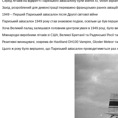
Серед літаків на відкритті Паризького авіасалону були Blériot XI, Voisin Biplane
Захід, розроблений для демонстрації переважно французьких ранніх авіаційни
1949 – Перший Паризький авіасалон після Другої світової війни
Паризький авіасалон 1949 року став знаковою подією, оскільки це був перший 
Хоча Великий палац залишався головним центром уваги в 1949 році, було в
Міжнародні виробники літаків зі США, Великої Британії та Радянської Росії т
Реактивні винищувачі, зокрема de Havilland DH100 Vampire, Gloster Meteor 
Цього ж року було вирішено, що Паризький авіасалон проводитиметься раз н