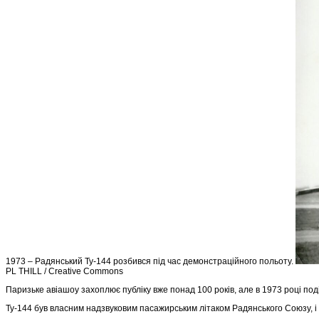
1973 – Радянський Ту-144 розбився під час демонстраційного польоту.
PL THILL / Creative Commons
Паризьке авіашоу захоплює публіку вже понад 100 років, але в 1973 році поді
Ту-144 був власним надзвуковим пасажирським літаком Радянського Союзу, і