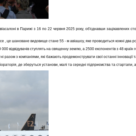
асалоні в Парижі з 16 по 22 червня 2025 року, об'єднавши зацікавлених сторін
Espace , це шановане видовище стане 55 - м авіашоу, яке проводиться кожні два 
00 відвідувачів ступлять на священну землю, а 2500 експонентів з 48 країн г
тні разом з компаніями, які бажають продемонструвати свої останні інновації т
раторія, де зберуться установи, малі та середні підприємства та стартапи, а т