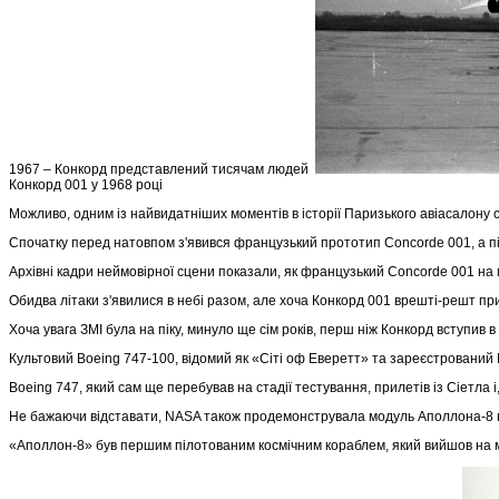
1967 – Конкорд представлений тисячам людей
Конкорд 001 у 1968 році
Можливо, одним із найвидатніших моментів в історії Паризького авіасалону 
Спочатку перед натовпом з'явився французький прототип Concorde 001, а піз
Архівні кадри неймовірної сцени показали, як французький Concorde 001 на м
Обидва літаки з'явилися в небі разом, але хоча Конкорд 001 врешті-решт пр
Хоча увага ЗМІ була на піку, минуло ще сім років, перш ніж Конкорд вступив 
Культовий Boeing 747-100, відомий як «Сіті оф Еверетт» та зареєстрований
Boeing 747, який сам ще перебував на стадії тестування, прилетів із Сіетла
Не бажаючи відставати, NASA також продемонструвала модуль Аполлона-8 на
«Аполлон-8» був першим пілотованим космічним кораблем, який вийшов на м