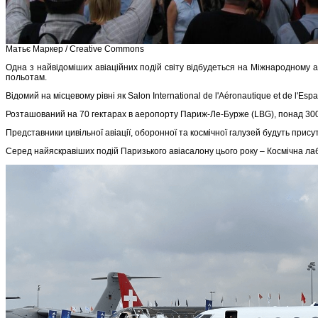
Матьє Маркер / Creative Commons
Одна з найвідоміших авіаційних подій світу відбудеться на Міжнародному аві
польотам.
Відомий на місцевому рівні як Salon International de l'Aéronautique et de l'
Розташований на 70 гектарах в аеропорту Париж-Ле-Бурже (LBG), понад 300 0
Представники цивільної авіації, оборонної та космічної галузей будуть прису
Серед найяскравіших подій Паризького авіасалону цього року – Космічна лабо