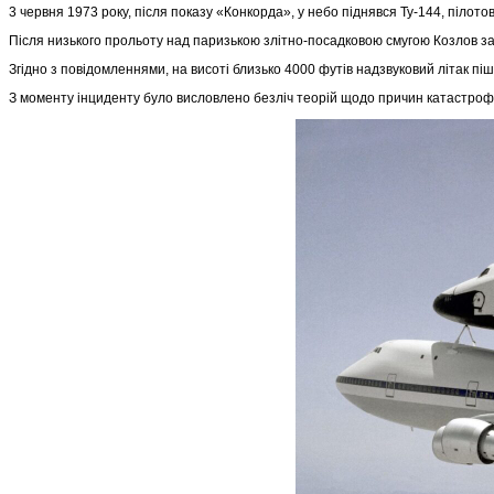
3 червня 1973 року, після показу «Конкорда», у небо піднявся Ту-144, піло
Після низького прольоту над паризькою злітно-посадковою смугою Козлов зап
Згідно з повідомленнями, на висоті близько 4000 футів надзвуковий літак пішо
З моменту інциденту було висловлено безліч теорій щодо причин катастроф