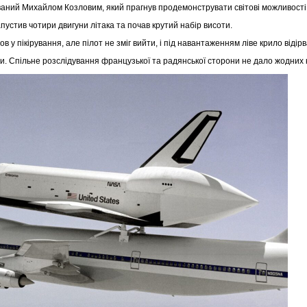
тований Михайлом Козловим, який прагнув продемонструвати світові можливості
устив чотири двигуни літака та почав крутий набір висоти.
в у пікірування, але пілот не зміг вийти, і під навантаженням ліве крило відірв
и. Спільне розслідування французької та радянської сторони не дало жодних