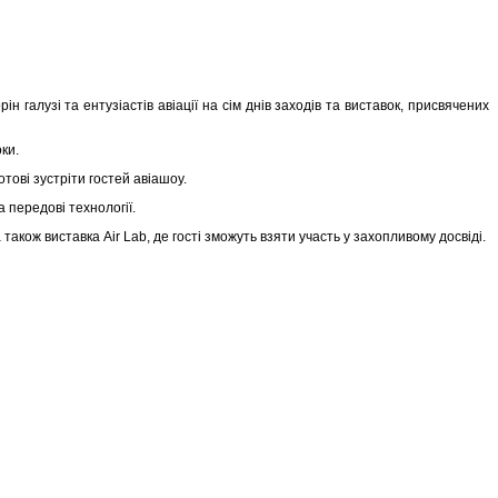
 галузі та ентузіастів авіації на сім днів заходів та виставок, присвячених
роки.
отові зустріти гостей авіашоу.
а передові технології.
акож виставка Air Lab, де гості зможуть взяти участь у захопливому досвіді.