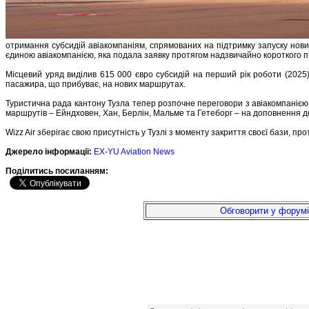
отримання субсидій авіакомпаніям, спрямованих на підтримку запуску нових
єдиною авіакомпанією, яка подала заявку протягом надзвичайно короткого п
Місцевий уряд виділив 615 000 євро субсидій на перший рік роботи (2025)
пасажира, що прибуває, на нових маршрутах.
Туристична рада кантону Тузла тепер розпочне переговори з авіакомпанією, 
маршрутів – Ейндховен, Хан, Берлін, Мальме та Гетеборг – на доповнення д
Wizz Air зберігає свою присутність у Тузлі з моменту закриття своєї бази, пр
Джерело інформації:
EX-YU Aviation News
Подiлитись посиланням:
Обговорити у форумі