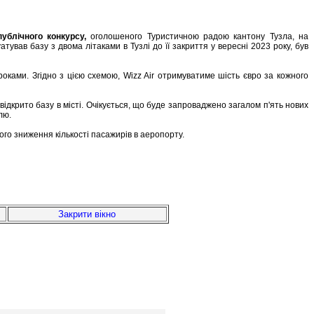
публічного конкурсу,
оголошеного Туристичною радою кантону Тузла, на
вав базу з двома літаками в Тузлі до її закриття у вересні 2023 року, був
оками. Згідно з цією схемою, Wizz Air отримуватиме шість євро за кожного
ідкрито базу в місті. Очікується, що буде запроваджено загалом п'ять нових
лю.
кого зниження кількості пасажирів в аеропорту.
Закрити вікно