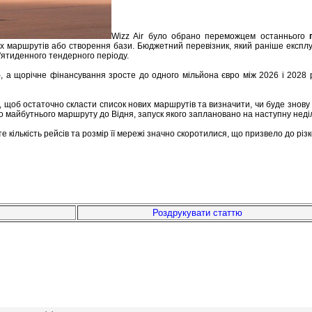
Wizz Air було обрано переможцем останнього
 маршрутів або створення бази. Бюджетний перевізник, який раніше експлуату
'ятиденного тендерного періоду.
, а щорічне фінансування зросте до одного мільйона євро між 2026 і 2028 р
щоб остаточно скласти список нових маршрутів та визначити, чи буде знову в
о майбутнього маршруту до Відня, запуск якого заплановано на наступну неді
оте кількість рейсів та розмір її мережі значно скоротилися, що призвело до різ
Роздрукувати статтю