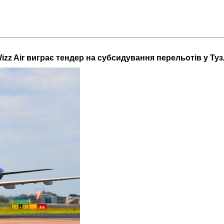
izz Air виграє тендер на субсидування перельотів у Туз