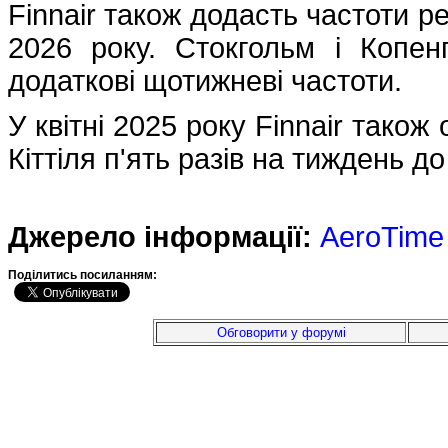
Finnair також додасть частоти ре
2026 року. Стокгольм і Копенг
додаткові щотижневі частоти.
У квітні 2025 року Finnair тако
Кіттіля п'ять разів на тиждень д
Джерело інформації:
AeroTime
Подiлитись посиланням:
Обговорити у форумі