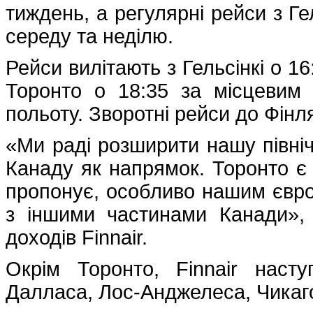
тиждень, а регулярні рейси з Ге
середу та неділю.
Рейси вилітають з Гельсінкі о 1
Торонто о 18:35 за місцевим 
польоту. Зворотні рейси до Фінля
«Ми раді розширити нашу півні
Канаду як напрямок. Торонто є
пропонує, особливо нашим євро
з іншими частинами Канади», 
доходів Finnair.
Окрім Торонто, Finnair наст
Далласа, Лос-Анджелеса, Чикаго 