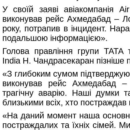
У своїй заяві авіакомпанія Ai
виконував рейс Ахмедабад – Лон
року, потрапив в інцидент. Нара
подальшою інформацією».
Голова правління групи TATA т
India Н. Чандрасекаран пізніше 
«З глибоким сумом підтверджую, 
виконував рейс Ахмедабад – 
трагічну аварію. Наші думки т
близькими всіх, хто постраждав ві
«На даний момент наша основна
постраждалих та їхніх сімей. 