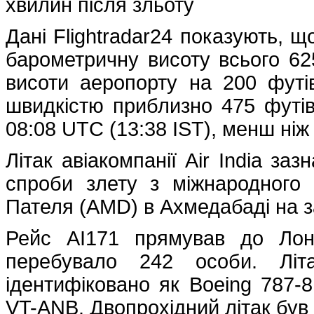
хвилин після зльоту
Дані Flightradar24 показують, 
барометричну висоту всього 6
висоти аеропорту на 200 футі
швидкістю приблизно 475 футів
08:08 UTC (13:38 IST), менш ніж
Літак авіакомпанії Air India заз
спроби злету з міжнародного
Пателя (AMD) в Ахмедабаді на за
Рейс AI171 прямував до Лон
перебувало 242 особи. Літ
ідентифіковано як Boeing 787-
VT-ANB. Двопрохідний літак був п