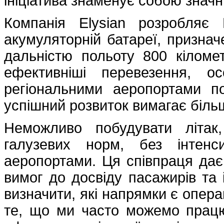
ініціатива знаменує собою значни
Компанія Elysian розробляє
акумуляторній батареї, признач
дальністю польоту 800 кіломет
ефективніші перевезення, о
регіональними аеропортами по
успішний розвиток вимагає більш
Неможливо побудувати літак
галузевих норм, без інтенс
аеропортами. Ця співпраця дає
вимог до досвіду пасажирів та
визначити, які напрямки є опера
те, що ми часто можемо працю