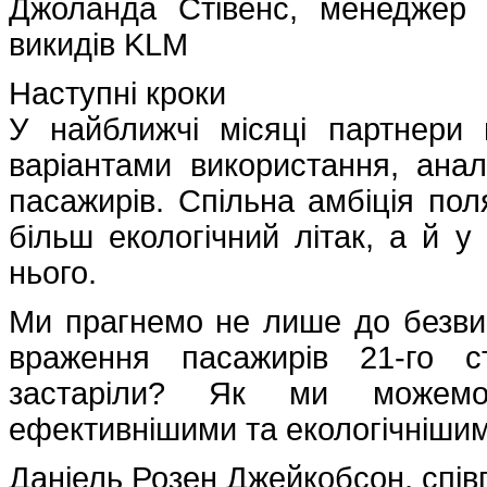
Джоланда Стівенс, менеджер 
викидів KLM
Наступні кроки
У найближчі місяці партнери
варіантами використання, ана
пасажирів. Спільна амбіція по
більш екологічний літак, а й у
нього.
Ми прагнемо не лише до безви
враження пасажирів 21-го ст
застаріли? Як ми можемо
ефективнішими та екологічнішим
Даніель Розен Джейкобсон, спів