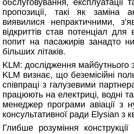
обслуговування, експлуатації т
пропозиції, такі як заміна а
виявилися непрактичними, з'я
відкриттів став потенціал для 
попит на пасажирів занадто н
більших літаків.
KLM: дослідження майбутнього з
KLM визнає, що беземісійні пол
співпраці з галузевими партнер
працюють на електриці, водні та
менеджер програми авіації з 
консультативної ради Elysian з к
Глибше розуміння конструкції 