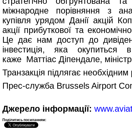
стратегічно обґрунтована та
міжнародне порівняння з ан
купівля урядом Данії акцій Ко
акції прибуткової та економічно
Це дає нам доступ до дивіден
інвестиція, яка окупиться 
каже Маттіас Діпендале, мініст
Транзакція підлягає необхідним
Прес-служба Brussels Airport C
Джерело інформації:
www.avia
Подiлитись посиланням: