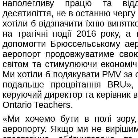
наполегливу працю та відда
десятиліття, не в останню чергу
хотіли б відзначити їхню винятк
на трагічні події 2016 року, 
допомогти Брюссельському аер
аеропорт продовжуватиме свою
світом та стимулюючи економічн
Ми хотіли б подякувати PMV за 
подальше процвітання BRU»
керуючий директор та керівник в
Ontario Teachers.
«Ми хочемо бути в полі зору
аеропорту. Якщо ми не вирішим