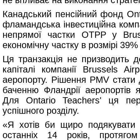
Канадський пенсійний фонд Onta
фламандська інвестиційна комп
непрямої частки OTPP у Brus
економічну частку в розмірі 39% 
Ця транзакція не призводить д
капіталі компанії Brussels Ai
аеропорту. Рішення PMV стати 
баченню Фландрії аеропортів як
Для Ontario Teachers' ця п
успішного розділу.
«Я хотів би щиро подякувати
останніх 14 років, протяго