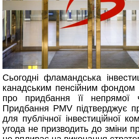
Сьогодні фламандська інвести
канадським пенсійним фондом O
про придбання її непрямої ч
Придбання PMV підтверджує при
для публічної інвестиційної ко
угода не призводить до зміни пр
не впливає на виконання стратег