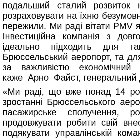
подальший сталий розвиток 
розраховувати на їхню безумовну
пережили. Ми раді вітати PMV я
Інвестиційна компанія з дов
ідеально підходить для так
Брюссельський аеропорт, та для 
за важливістю економічний 
каже Арно Файст, генеральний
«Ми раді, що вже понад 14 рок
зростанні Брюссельського аеро
пасажирське сполучення, р
продовжувати робити свій внес
подякувати управлінській ком