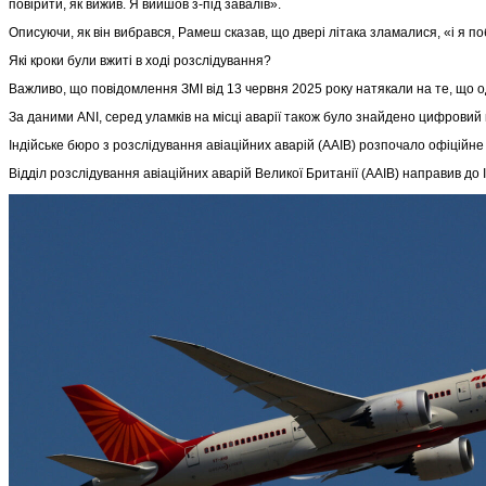
повірити, як вижив. Я вийшов з-під завалів».
Описуючи, як він вибрався, Рамеш сказав, що двері літака зламалися, «і я по
Які кроки були вжиті в ході розслідування?
Важливо, що повідомлення ЗМІ від 13 червня 2025 року натякали на те, що о
За даними ANI, серед уламків на місці аварії також було знайдено цифровий в
Індійське бюро з розслідування авіаційних аварій (AAIB) розпочало офіцій
Відділ розслідування авіаційних аварій Великої Британії (AAIB) направив до 