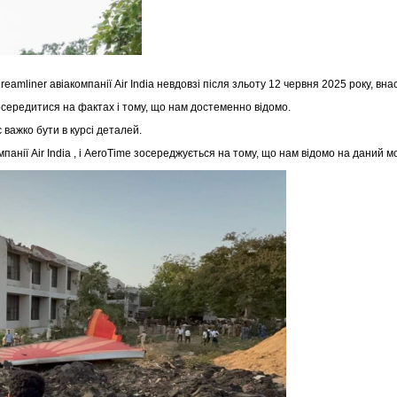
 Dreamliner авіакомпанії Air India невдовзі після зльоту 12 червня 2025 року, в
середитися на фактах і тому, що нам достеменно відомо.
 важко бути в курсі деталей.
анії Air India , і AeroTime зосереджується на тому, що нам відомо на даний 