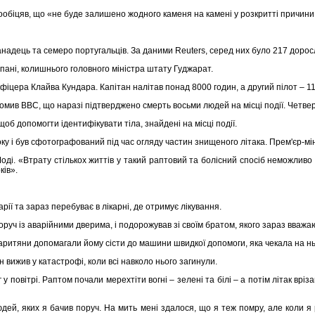
пообіцяв, що «не буде залишено жодного каменя на камені у розкритті причини
канадець та семеро португальців. За даними Reuters, серед них було 217 дорос
пані, колишнього головного міністра штату Гуджарат.
офіцера Клайва Кундара. Капітан налітав понад 8000 годин, а другий пілот – 
омив BBC, що наразі підтверджено смерть восьми людей на місці події. Четв
об допомогти ідентифікувати тіла, знайдені на місці події.
ку і був сфотографований під час огляду частин знищеного літака. Прем'єр-м
оді. «Втрату стількох життів у такий раптовий та болісний спосіб неможливо в
оків».
ії та зараз перебуває в лікарні, де отримує лікування.
поруч із аварійними дверима, і подорожував зі своїм братом, якого зараз вваж
аритяни допомагали йому сісти до машини швидкої допомоги, яка чекала на н
ін вижив у катастрофі, коли всі навколо нього загинули.
 у повітрі. Раптом почали мерехтіти вогні – зелені та білі – а потім літак вр
дей, яких я бачив поруч. На мить мені здалося, що я теж помру, але коли я