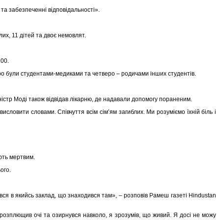
 та забезпеченні відповідальності».
лих, 11 дітей та двоє немовлят.
1100.
еро були студентами-медиками та четверо – родичами інших студентів.
іністр Моді також відвідав лікарню, де надавали допомогу пораненим.
исловити словами. Співчуття всім сім’ям загиблих. Ми розуміємо їхній біль і
ають мертвим.
ього.
ізався в якийсь заклад, що знаходився там», – розповів Рамеш газеті Hindustan
 розплющив очі та озирнувся навколо, я зрозумів, що живий. Я досі не можу