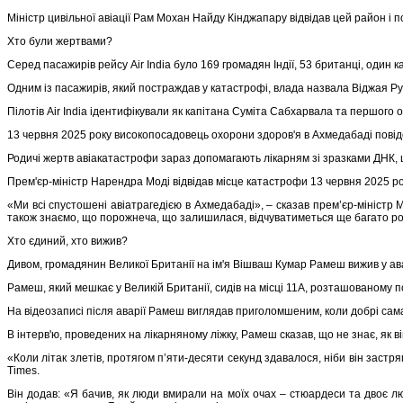
Міністр цивільної авіації Рам Мохан Найду Кінджапару відвідав цей район і 
Хто були жертвами?
Серед пасажирів рейсу Air India було 169 громадян Індії, 53 британці, один 
Одним із пасажирів, який постраждав у катастрофі, влада назвала Віджая Ру
Пілотів Air India ідентифікували як капітана Суміта Сабхарвала та першого 
13 червня 2025 року високопосадовець охорони здоров'я в Ахмедабаді повід
Родичі жертв авіакатастрофи зараз допомагають лікарням зі зразками ДНК, щ
Прем'єр-міністр Нарендра Моді відвідав місце катастрофи 13 червня 2025 ро
«Ми всі спустошені авіатрагедією в Ахмедабаді», – сказав прем’єр-міністр М
також знаємо, що порожнеча, що залишилася, відчуватиметься ще багато р
Хто єдиний, хто вижив?
Дивом, громадянин Великої Британії на ім'я Вішваш Кумар Рамеш вижив у авар
Рамеш, який мешкає у Великій Британії, сидів на місці 11A, розташованому 
На відеозаписі після аварії Рамеш виглядав приголомшеним, коли добрі сам
В інтерв'ю, проведених на лікарняному ліжку, Рамеш сказав, що не знає, як в
«Коли літак злетів, протягом п’яти-десяти секунд здавалося, ніби він застряг
Times.
Він додав: «Я бачив, як люди вмирали на моїх очах – стюардеси та двоє лю