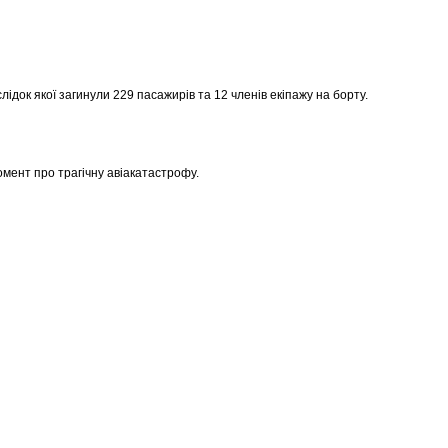
наслідок якої загинули 229 пасажирів та 12 членів екіпажу на борту.
момент про трагічну авіакатастрофу.