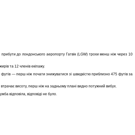
і прибути до лондонського аеропорту Гатвік (LGW) трохи менш ніж через 10
ирів та 12 членів екіпажу.
0 футів — перш ніж почати знижуватися зі швидкістю приблизно 475 футів за
во втрачає висоту, перш ніж на задньому плані видно потужний вибух.
жба відповіла, відповіді не було.