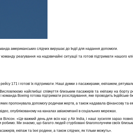
манда американських слідчих вирушає до Індії для надання допомоги.
команду реагування на надзвичайні ситуації та готові підтримати нашого клі
о рейсу 171 і готові їх підтримати. Наші думки з пасажирами, екіпажем, рятув
Висловлюємо найглибші співчуття близьким пасажирів та екіпажу на борту ре
 і команда Boeing готова підтримати розслідування, яке проводить Індійське б
, у яких пропонувала допомогу родичам жертв, а також надавала фінансову та 
відео, опублікованому на каналах авіакомпанії в соціальних мережах.
в Вілсон. «Це важкий день для всіх нас у Air India, і наші зусилля зараз повн
ми робимо. Ми знаємо, що багато людей стурбовані благополуччям своїх близьк
жирів, екіпаж та їхні родини, а також слідчих, як тільки можуть».