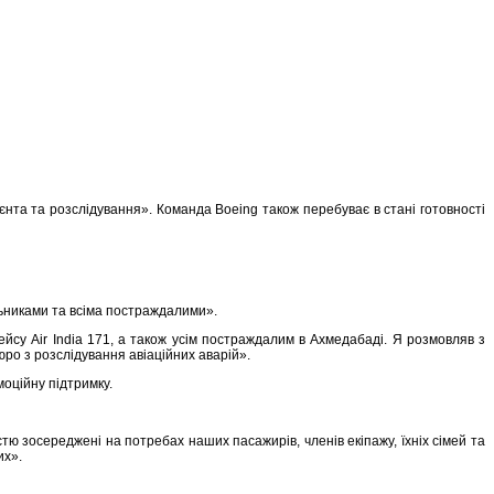
єнта та розслідування». Команда Boeing також перебуває в стані готовності
альниками та всіма постраждалими».
йсу Air India 171, а також усім постраждалим в Ахмедабаді. Я розмовляв з
юро з розслідування авіаційних аварій».
емоційну підтримку.
істю зосереджені на потребах наших пасажирів, членів екіпажу, їхніх сімей та
их».