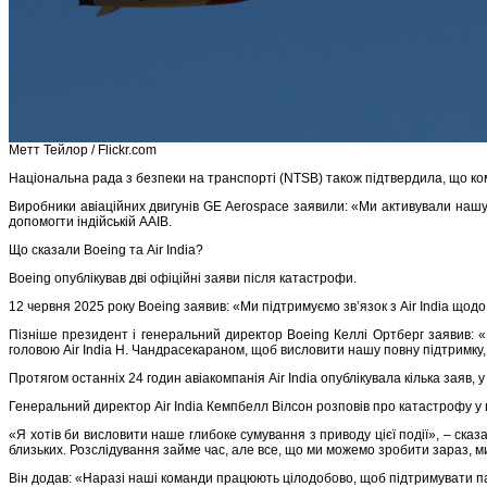
Метт Тейлор / Flickr.com
Національна рада з безпеки на транспорті (NTSB) також підтвердила, що ко
Виробники авіаційних двигунів GE Aerospace заявили: «Ми активували нашу 
допомогти індійській AAIB.
Що сказали Boeing та Air India?
Boeing опублікував дві офіційні заяви після катастрофи.
12 червня 2025 року Boeing заявив: «Ми підтримуємо зв’язок з Air India щод
Пізніше президент і генеральний директор Boeing Келлі Ортберг заявив: «
головою Air India Н. Чандрасекараном, щоб висловити нашу повну підтримку,
Протягом останніх 24 годин авіакомпанія Air India опублікувала кілька заяв
Генеральний директор Air India Кемпбелл Вілсон розповів про катастрофу у 
«Я хотів би висловити наше глибоке сумування з приводу цієї події», – сказа
близьких. Розслідування займе час, але все, що ми можемо зробити зараз, 
Він додав: «Наразі наші команди працюють цілодобово, щоб підтримувати паса