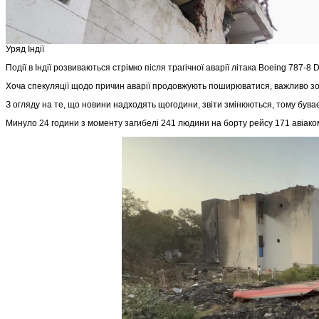
Уряд Індії
Події в Індії розвиваються стрімко після трагічної аварії літака Boeing 787-8
Хоча спекуляції щодо причин аварії продовжують поширюватися, важливо зо
З огляду на те, що новини надходять щогодини, звіти змінюються, тому буває
Минуло 24 години з моменту загибелі 241 людини на борту рейсу 171 авіакомп