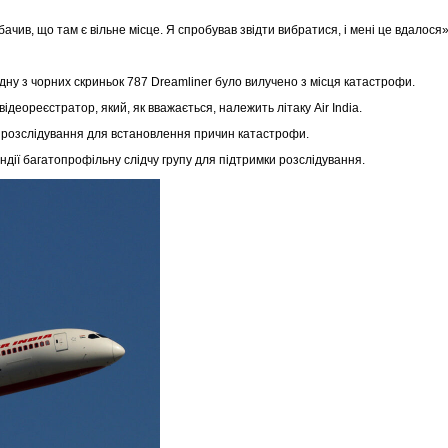
бачив, що там є вільне місце. Я спробував звідти вибратися, і мені це вдалося
дну з чорних скриньок 787 Dreamliner було вилучено з місця катастрофи.
ідеореєстратор, який, як вважається, належить літаку Air India.
не розслідування для встановлення причин катастрофи.
Індії багатопрофільну слідчу групу для підтримки розслідування.