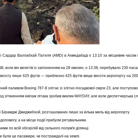
мені Сардар Валлабхай Пателя (AMD) в Ахмедабаді о 13:10 за місцевим часом 
, коли він вилетів із запізненням на 28 хвилин, о 13:38, перебувало 230 пасаж
у висоту лише 625 футів — приблизно 425 футів вище висоти аеропорту на 20
.
ений паливом Boeing 787-8 злітає зі злітно-посадкової смуги 23, але поступо
ед зіткненням екіпаж літака зробив виклик MAYDAY, але коли диспетчерська слу
рні Бірамджі Джиджибхой, розташованих лише за кілька миль від аеропорту.
а допомогу, а на місце події прибули рятувальники.
ними по всій обгорілій від сильного полум'я ділянці.
чи були це пасажири, чи постраждалі на землі.