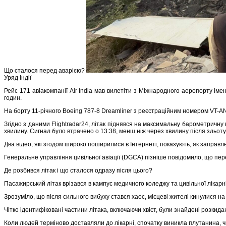
Що сталося перед аварією?
Уряд Індії
Рейс 171 авіакомпанії Air India мав вилетіти з Міжнародного аеропорту і
годин.
На борту 11-річного Boeing 787-8 Dreamliner з реєстраційним номером VT-ANB
Згідно з даними Flightradar24, літак піднявся на максимальну барометричн
хвилину. Сигнал було втрачено о 13:38, менш ніж через хвилину після зльоту
Два відео, які згодом широко поширилися в Інтернеті, показують, як заправл
Генеральне управління цивільної авіації (DGCA) пізніше повідомило, що пер
Де розбився літак і що сталося одразу після цього?
Пасажирський літак врізався в кампус медичного коледжу та цивільної ліка
Зрозуміло, що після сильного вибуху стався хаос, місцеві жителі кинулися н
Чітко ідентифіковані частини літака, включаючи хвіст, були знайдені розкида
Коли людей терміново доставляли до лікарні, спочатку виникла плутанина, 