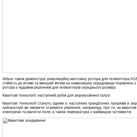
Airbus також демонструє революційну маточину ротора для гелікоптера H16
стійкість до втоми та менший вплив на навколишнє середовище порівняно 
ротора є чудовим рішенням для гелікоптерів середнього розміру.
Квантові технології: наступний рубіж для аерокосмічної галузі
Квантові технології стануть одним із наступних грандіозних проривів в аер
лабораторії ви зможете отримати уявлення, наприклад, про те, як квантові
електричні та магнітні поля, а також температура з найвищою чутливістю.