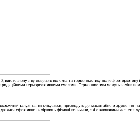
0, виготовлену з вуглецевого волокна та термопластику поліефіретеркетону 
з традиційними термореактивними смолами. Термопластики можуть замінити ме
окосмічній галузі та, як очікується, призведуть до масштабного зрушення па
 датчики ефективно вимірюють фізичні величини, які є ключовими для експлуа