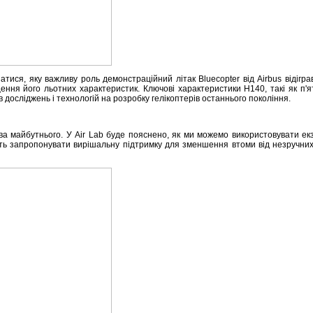
тися, яку важливу роль демонстраційний літак Bluecopter від Airbus відігра
ення його льотних характеристик. Ключові характеристики H140, такі як п'
досліджень і технологій на розробку гелікоптерів останнього покоління.
тва майбутнього. У Air Lab буде пояснено, як ми можемо використовувати е
жуть запропонувати вирішальну підтримку для зменшення втоми від незручних