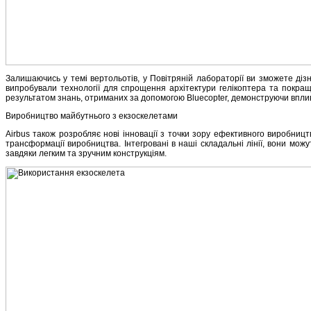
Залишаючись у темі вертольотів, у Повітряній лабораторії ви зможете дізна
випробували технології для спрощення архітектури гелікоптера та покращ
результатом знань, отриманих за допомогою Bluecopter, демонструючи вплив 
Виробництво майбутнього з екзоскелетами
Airbus також розробляє нові інновації з точки зору ефективного виробниц
трансформації виробництва. Інтегровані в наші складальні лінії, вони мо
завдяки легким та зручним конструкціям.