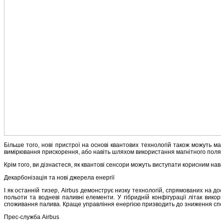
Більше того, нові пристрої на основі квантових технологій також можуть 
вимірювання прискорення, або навіть шляхом використання магнітного поля
Крім того, ви дізнаєтеся, як квантові сенсори можуть виступати корисним нав
Декарбонізація та нові джерела енергії
І як останній тизер, Airbus демонструє низку технологій, спрямованих на до
польоти та водневі паливні елементи. У гібридній конфігурації літак вико
споживання палива. Краще управління енергією призводить до зниження сп
Прес-служба Airbus