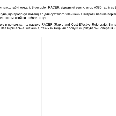
ири масштабні моделі: Bluecopter, RACER, відкритий вентилятор A380 та літак E
вигуна, що пропонує потенціал для суттєвого зменшення витрати палива порівн
илятором, який ви побачите тут.
ує в польотах, під назвою RACER (Rapid and Cost-Effective Rotorcraft). Він
с має вирішальне значення, таких як медичні послуги чи рятувальні операції.