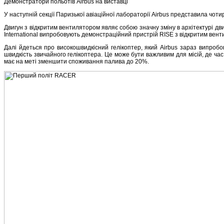
Демонстратори польотів Airbus на виставці
У наступній секції Паризької авіаційної лабораторії Airbus представила чот
Двигун з відкритим вентилятором являє собою значну зміну в архітектурі д
International випробовують демонстраційний пристрій RISE з відкритим вент
Далі йдеться про високошвидкісний гелікоптер, який Airbus зараз випробов
швидкість звичайного гелікоптера. Це може бути важливим для місій, де ча
має на меті зменшити споживання палива до 20%.