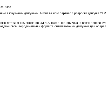
coPulse .
яно з існуючими двигунами. Airbus та його партнер з розробки двигунів CFM
 може літати зі швидкістю понад 400 км/год, що приблизно вдвічі перевищує
 Завдяки своїй аеродинамічній формі та оптимізованим двигунам, цей апарат