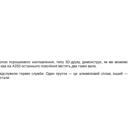
могою порошкового наплавлення, типу 3D-друку, демонструє, як ми можемо
така на A350 останнього покоління містять два таких вала.
о відслужили термін служби. Один пруток — це алюмінієвий сплав, інший —
етали.