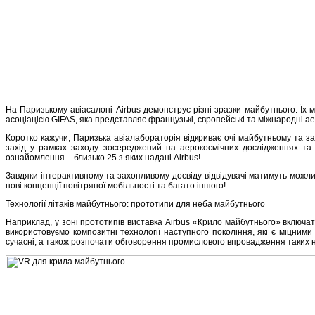
На Паризькому авіасалоні Airbus демонструє різні зразки майбутнього. Їх
асоціацією GIFAS, яка представляє французькі, європейські та міжнародні аеро
Коротко кажучи, Паризька авіалабораторія відкриває очі майбутньому та з
захід у рамках заходу зосереджений на аерокосмічних дослідженнях та п
ознайомлення – близько 25 з яких надані Airbus!
Завдяки інтерактивному та захопливому досвіду відвідувачі матимуть можливі
нові концепції повітряної мобільності та багато іншого!
Технології літаків майбутнього: прототипи для неба майбутнього
Наприклад, у зоні прототипів виставка Airbus «Крило майбутнього» включат
використовуємо композитні технології наступного покоління, які є міцними
сучасні, а також розпочати обговорення промислового впровадження таких н