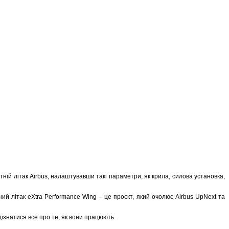
ній літак Airbus, налаштувавши такі параметри, як крила, силова установка,
ий літак eXtra Performance Wing – це проєкт, який очолює Airbus UpNext та
ізнатися все про те, як вони працюють.