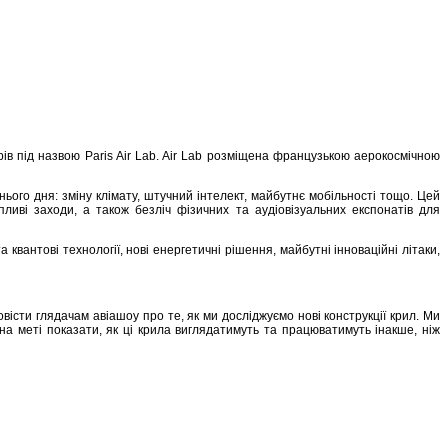
ів під назвою Paris Air Lab. Air Lab розміщена французькою аерокосмічною
ого дня: зміну клімату, штучний інтелект, майбутнє мобільності тощо. Цей
ливі заходи, а також безліч фізичних та аудіовізуальних експонатів для
квантові технології, нові енергетичні рішення, майбутні інноваційні літаки,
істи глядачам авіашоу про те, як ми досліджуємо нові конструкції крил. Ми
 на меті показати, як ці крила виглядатимуть та працюватимуть інакше, ніж