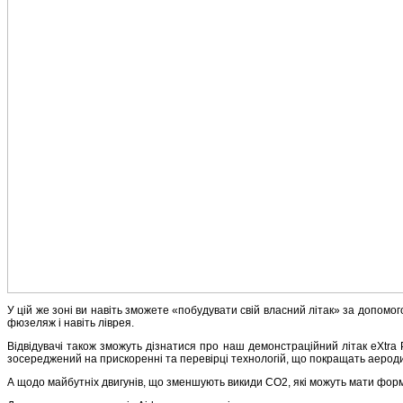
У цій же зоні ви навіть зможете «побудувати свій власний літак» за допомо
фюзеляж і навіть ліврея.
Відвідувачі також зможуть дізнатися про наш демонстраційний літак eXtra 
зосереджений на прискоренні та перевірці технологій, що покращать аерод
А щодо майбутніх двигунів, що зменшують викиди CO2, які можуть мати форму