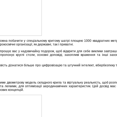
 можна побачити у спеціальному критому шатрі площею 1000 квадратних метр
космічні організації, як державні, так і приватні.
апрошує вас у надзвичайну подорож, щоб відкрити для себе виклики завтрашнь
ропонує круглі столи, основні доповіді, захопливі враження та інші захоп
сть дізнатися більше про цифровізацію та штучний інтелект, кібербезпеку та 
име двометрову модель складного крила та віртуальну реальність, щоб розпов
 та легкими, для оптимізації аеродинамічних характеристик. Цей досвід має
ових концепцій.