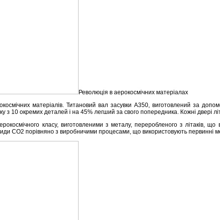
Революція в аерокосмічних матеріалах
рокосмічних матеріалів. Титановий вал засувки A350, виготовлений за допо
рку з 10 окремих деталей і на 45% легший за свого попередника. Кожні двері лі
ерокосмічного класу, виготовленими з металу, переробленого з літаків, щ
киди CO2 порівняно з виробничими процесами, що використовують первинні м