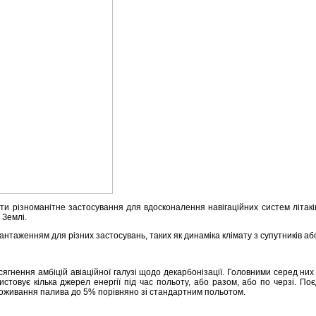
мати різноманітне застосування для вдосконалення навігаційних систем літак
 Землі.
антаженням для різних застосувань, таких як динаміка клімату з супутників або
сягнення амбіцій авіаційної галузі щодо декарбонізації. Головними серед них є
ристовує кілька джерел енергії під час польоту, або разом, або по черзі. 
оживання палива до 5% порівняно зі стандартним польотом.