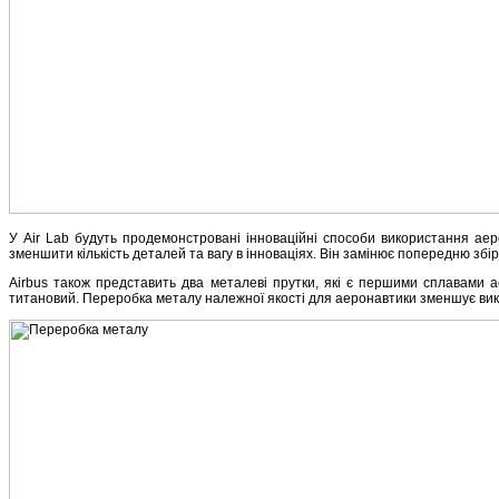
У Air Lab будуть продемонстровані інноваційні способи використання ае
зменшити кількість деталей та вагу в інноваціях. Він замінює попередню збі
Airbus також представить два металеві прутки, які є першими сплавами а
титановий. Переробка металу належної якості для аеронавтики зменшує ви