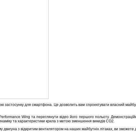
гою застосунку для смартфона. Це дозволить вам спроектувати власний майбут
Performance Wing та переглянути відео його першого польоту. Демонстраційн
инаміку та характеристики крила з метою зменшення викидів CO2.
 двигуна з відкритим вентилятором на наших майбутніх літаках, ви зможете д