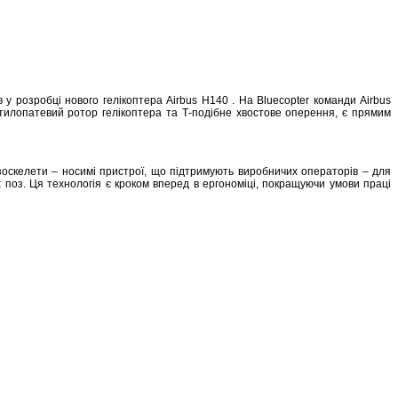
в у розробці нового гелікоптера Airbus H140 . На Bluecopter команди Airbus
ятилопатевий ротор гелікоптера та Т-подібне хвостове оперення, є прямим
кзоскелети – носимі пристрої, що підтримують виробничих операторів – для
 поз. Ця технологія є кроком вперед в ергономіці, покращуючи умови праці