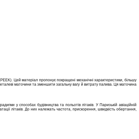
(PEEK). Цей матеріал пропонує покращені механічні характеристики, більшу
талеві маточини та зменшити загальну вагу й витрату палива. Ця маточина
радигми у способах будівництва та польотів літаків. У Паризькій авіаційній
тації літаків. До них належать частота, прискорення, швидкість обертання,