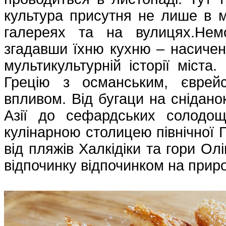
культура присутня не лише в м
галереях та на вулицях.Нем
згадавши їхню кухню – насичену
мультикультурній історії міста
Грецію з османським, єврей
впливом. Від бугаци на сніданок
Азії до сефардських солодо
кулінарною столицею північної Г
від пляжів Халкідіки та гори Ол
відпочинку відпочинком на приро