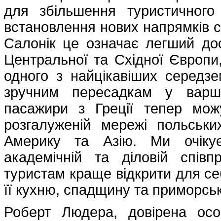
для збільшення туристичного
встановлення нових напрямків с
Салонік це означає легший до
Центральної та Східної Європи
одного з найцікавіших середзе
зручним пересадкам у варша
пасажири з Греції тепер мож
розгалуженій мережі польськи
Америку та Азію. Ми очіку
академічній та діловій спів
туристам краще відкрити для себ
її кухню, спадщину та приморськ
Роберт Людера, довірена осо