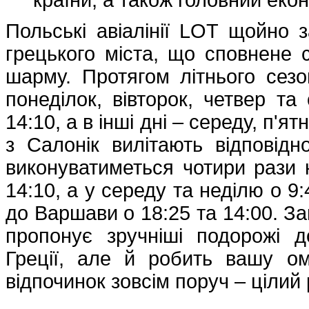
Польські авіалінії LOT щойно 
грецького міста, що сповнене с
шарму. Протягом літнього сез
понеділок, вівторок, четвер т
14:10, а в інші дні – середу, п'я
з Салонік вилітають відповід
виконуватиметься чотири рази 
14:10, а у середу та неділю о 9
до Варшави о 18:25 та 14:00. 
пропонує зручніші подорожі 
Греції, але й робить вашу ом
відпочинок зовсім поруч – цілий р