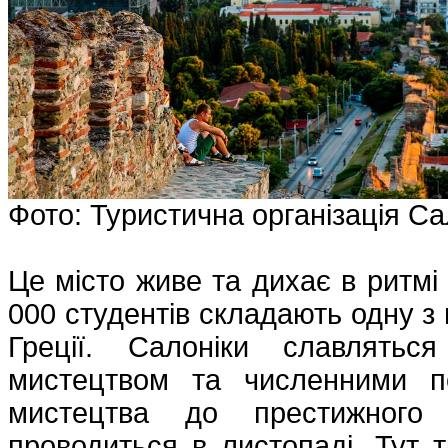
Фото: Туристична організація Са
Це місто живе та дихає в ритмі
000 студентів складають одну з
Греції. Салоніки славлятьс
мистецтвом та численними п
мистецтва до престижного 
проводиться в листопаді. Тут т