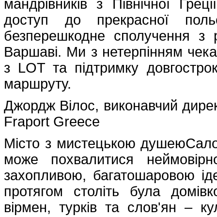
мандрівників з Північної Гре
доступ до прекрасної поль
безперешкодне сполучення з
Варшаві. Ми з нетерпінням чек
з LOT та підтримку довгострок
маршруту.
Джордж Вілос, виконавчий директ
Fraport Greece
Місто з мистецькою душеюСалоні
може похвалитися неймовірн
захопливою, багатошаровою іде
протягом століть була домівк
вірмен, турків та слов'ян – к