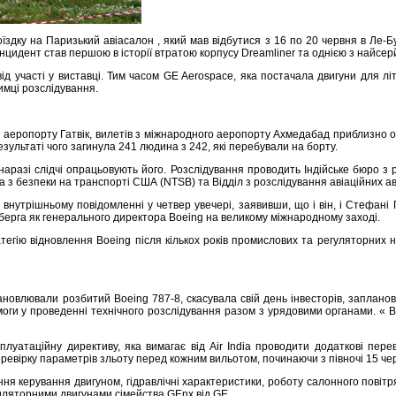
їздку на Паризький авіасалон , який мав відбутися з 16 по 20 червня в Ле-
й інцидент став першою в історії втратою корпусу Dreamliner та однією з найсер
 участі у виставці. Тим часом GE Aerospace, яка постачала двигуни для літа
имці розслідування.
го аеропорту Гатвік, вилетів з міжнародного аеропорту Ахмедабад приблизно о 
езультаті чого загинула 241 людина з 242, які перебували на борту.
наразі слідчі опрацьовують його. Розслідування проводить Індійське бюро з
 з безпеки на транспорті США (NTSB) та Відділ з розслідування авіаційних ава
 внутрішньому повідомленні у четвер увечері, заявивши, що і він, і Стефан
ерга як генерального директора Boeing на великому міжнародному заході.
егію відновлення Boeing після кількох років промислових та регуляторних н
ановлювали розбитий Boeing 787-8, скасувала свій день інвесторів, заплано
омоги у проведенні технічного розслідування разом з урядовими органами. «
сплуатаційну директиву, яка вимагає від Air India проводити додаткові пере
евірку параметрів зльоту перед кожним вильотом, починаючи з півночі 15 че
керування двигуном, гідравлічні характеристики, роботу салонного повітряно
нтиляторними двигунами сімейства GEnx від GE.