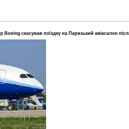
 Boeing скасував поїздку на Паризький авіасалон після