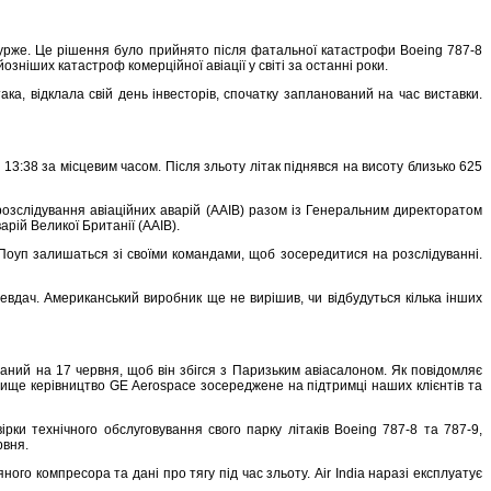
Бурже. Це рішення було прийнято після фатальної катастрофи Boeing 787-8
йозніших катастроф комерційної авіації у світі за останні роки.
ка, відклала свій день інвесторів, спочатку запланований на час виставки.
13:38 за місцевим часом. Після зльоту літак піднявся на висоту близько 625
 розслідування авіаційних аварій (AAIB) разом із Генеральним директоратом
рій Великої Британії (AAIB).
і Поуп залишаться зі своїми командами, щоб зосередитися на розслідуванні.
евдач. Американський виробник ще не вирішив, чи відбудуться кілька інших
ваний на 17 червня, щоб він збігся з Паризьким авіасалоном. Як повідомляє
 Вище керівництво GE Aerospace зосереджене на підтримці наших клієнтів та
вірки технічного обслуговування свого парку літаків Boeing 787-8 та 787-9,
рвня.
го компресора та дані про тягу під час зльоту. Air India наразі експлуатує