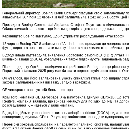
Генеральний директор Boeing Келлі Ортберг скасував свою заплановану по
авіакомпанії Air India 12 червня, в якій загинула 241 з 242 осіб на борту. Це
Президент Boeing Commercial Airplanes Стефані Поуп також відмовилася від
Обидві компанії заявляють, що їхнє вище керівництво зосередиться на підтр
Керівництво Boeing відступає, щоб підтримати розслідування катастрофи
12 червня Boeing 787-8 авіакомпанії Air India , що прямував до лондонсько
футів, перш ніж почав втрачати висоту. Через кілька хвилин він розбився, в р
Відтоді влада підтвердила виявлення бортового самописця (FDR) літака, і 
цивільної авіації (DGCA). Розслідування також підтримують Національна рада
Після інциденту Ортберг повідомив співробітників Boeing про це рішення у
Паризький авіасалон 2025 року мав би стати першою публічною появою Ортб
Очікувалося, що його запланована участь сигналізуватиме про ширшу страт
заходів, запланованих на виставку , згідно з графіком.
GE Aerospace скасовує свій День інвестора
Крім того, компанія GE Aerospace, яка виготовила двигуни GEnx-1B, що вст
Reuters, компанія заявила, що збирає команду для поїздки до Індії та доп
розслідування », – йдеться у заяві компанії.
Відтоді індійське управління з питань авіації та гігієни (DGCA) видало ек
оснащених двигунами GEnx . Регулятор зобов'язав проводити одноразову пер
Перевірки зокрема спрямовані на параметри паливної системи, налаштування 
флот із 27 літаків Boeing 787-8 та семи 787-9, усі з яких оснащені турбове