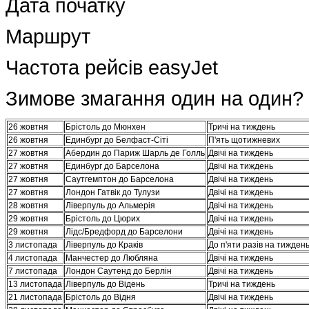
Дата початку
Маршрут
Частота рейсів easyJet
Зимове змагання один на один?
26 жовтня
Брістоль до Мюнхен
Тричі на тиждень
26 жовтня
Единбург до Белфаст-Сіті
П'ять щотижневих
27 жовтня
Абердин до Париж Шарль де Голль
Двічі на тиждень
27 жовтня
Единбург до Барселона
Двічі на тиждень
27 жовтня
Саутгемптон до Барселона
Двічі на тиждень
27 жовтня
Лондон Гатвік до Тулузи
Двічі на тиждень
28 жовтня
Ліверпуль до Альмерія
Двічі на тиждень
29 жовтня
Брістоль до Цюрих
Двічі на тиждень
29 жовтня
Лідс/Бредфорд до Барселони
Двічі на тиждень
3 листопада
Ліверпуль до Краків
До п'яти разів на тижден
4 листопада
Манчестер до Любляна
Двічі на тиждень
7 листопада
Лондон Саутенд до Берлін
Двічі на тиждень
13 листопада
Ліверпуль до Відень
Тричі на тиждень
21 листопада
Брістоль до Відня
Двічі на тиждень