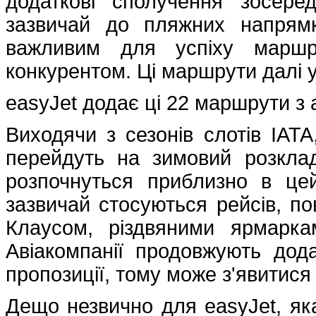
додаткові сполучення зосере
зазвичай до пляжних напрямк
важливим для успіху маршр
конкурентом. Ці маршрути далі у
easyJet додає ці 22 маршрути з 
Виходячи з сезонів слотів IATA,
перейдуть на зимовий розкла
розпочнуться приблизно в це
зазвичай стосуються рейсів, по
Клаусом, різдвяними ярмарк
Авіакомпанії продовжують дод
пропозиції, тому може з'явитися
Дещо незвично для easyJet, як