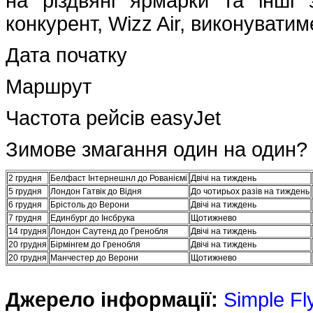
на різдвяні ярмарки та інші 
конкурент, Wizz Air, виконуватиме
Дата початку
Маршрут
Частота рейсів easyJet
Зимове змагання один на один?
2 грудня
Белфаст Інтернешнл до Рованіємі
Двічі на тиждень
5 грудня
Лондон Гатвік до Відня
До чотирьох разів на тиждень
6 грудня
Брістоль до Верони
Двічі на тиждень
7 грудня
Единбург до Інсбрука
Щотижнево
14 грудня
Лондон Саутенд до Гренобля
Двічі на тиждень
20 грудня
Бірмінгем до Гренобля
Двічі на тиждень
20 грудня
Манчестер до Верони
Щотижнево
Джерело інформації:
Simple Fl