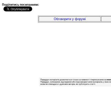
Подiлитись посиланням:
Обговорити у форумі
Передрук матеріалів дозволяється тільки за наявності гіперпосилання на
www.
Передрук, копіювання, відтворення або інше використання матеріалів, у яких м
може не співпадати з думками авторів, які публікують статті.