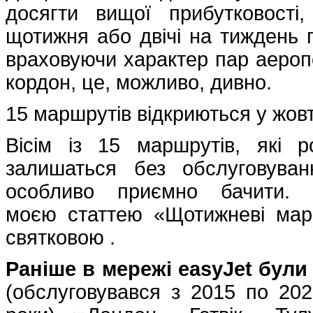
досягти вищої прибутковості
щотижня або двічі на тиждень п
враховуючи характер пар аеропо
кордон, це, можливо, дивно.
15 маршрутів відкриються у жовт
Вісім із 15 маршрутів, які р
залишаться без обслуговуван
особливо приємно бачити. 
моєю статтею «Щотижневі марш
святковою .
Раніше в мережі easyJet бул
(обслуговувався з 2015 по 2020