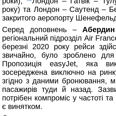
роки),
Лондон – Гатвік – Тул
року) та Лондон – Саутенд – Бе
закритого аеропорту Шенефельд; 
Серед доповнень –
Абердин
регіональний підрозділ Air Fran
березні 2020 року рейси здій
звичайно, було зроблено дл
Пропозиція easyJet, яка ви
зосереджена виключно на ринку
згідно з даними бронювання, м
пасажирів туди й назад. Заз
потрібен компроміс у частоті та
є винятком.