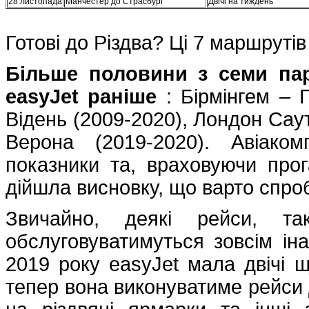
28 листопада
Манчестер до Страсбург
Двічі на тиждень
Готові до Різдва? Ці 7 маршрутів
Більше половини з семи пар
easyJet раніше
: Бірмінгем – Г
Відень (2009-2020), Лондон Сау
Верона (2019-2020). Авіако
показники та, враховуючи прог
дійшла висновку, що варто спро
Звичайно, деякі рейси, т
обслуговуватимуться зовсім іна
2019 року easyJet мала двічі щ
тепер вона виконуватиме рейси 