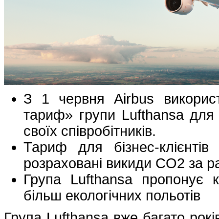
З 1 червня Airbus викорис
тариф» групи Lufthansa для 
своїх співробітників.
Тариф для бізнес-клієнтів
розраховані викиди CO2 за р
Група Lufthansa пропонує к
більш екологічних польотів
Група Lufthansa вже багато ро