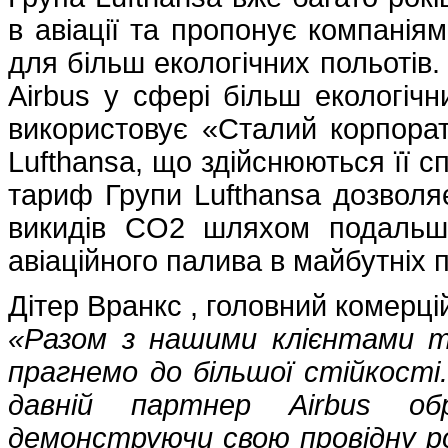
в авіації та пропонує компанія
для більш екологічних польотів.
Airbus у сфері більш екологічн
використовує «Сталий корпорат
Lufthansa, що здійснюються її с
тариф Групи Lufthansa дозволя
викидів CO2 шляхом подальшо
авіаційного палива в майбутніх 
Дітер Вранкс , головний комерці
«Разом з нашими клієнтами т
прагнемо до більшої стійкості
давній партнер Airbus о
демонструючи свою провідну р