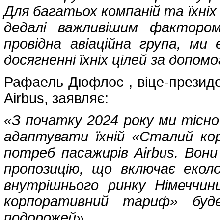
Для багатьох компаній та їхніх
дедалі важливішим факторо
провідна авіаційна група, ми
досягненні їхніх цілей за допом
Рафаель Дюфлос , віце-президен
Airbus, заявляє:
«З початку 2024 року ми тісно
адаптувати їхній «Сталий к
потреб пасажирів Airbus. Вон
пропозицію, що включає еколо
внутрішнього ринку Німеччи
корпоративний тариф» буде
подорожей».