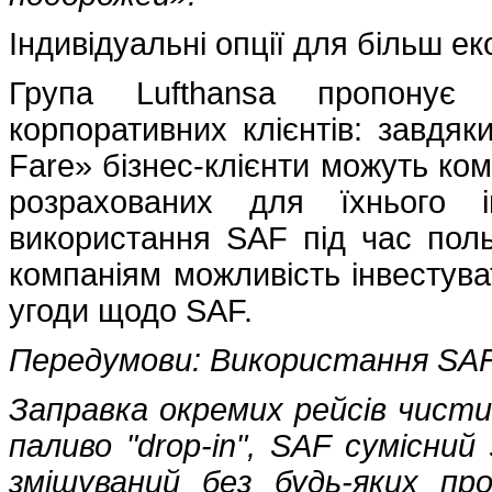
Індивідуальні опції для більш ек
Група Lufthansa пропонує 
корпоративних клієнтів: завдяк
Fare» бізнес-клієнти можуть ком
розрахованих для їхнього і
використання SAF під час поль
компаніям можливість інвестуват
угоди щодо SAF.
Передумови: Використання SAF 
Заправка окремих рейсів чисти
паливо "drop-in", SAF сумісни
змішуваний без будь-яких п