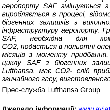
аеропорту SAF змішується з
виробляється в процесі, відом
біогенних залишків з викоп
інфраструктуру аеропорту. Гру
SAF, необхідна для компе
CO2, подається в польотні опе
місяців з моменту придбання
циклу SAF з біогенних зали
Lufthansa, має CO2- слід приб
звичайного гасу, виготовленого
Прес-служба Lufthansa Group
Джерело інформації:
www.avia