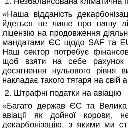
Незбалансована кліматична п
«Наша відданість декарбонізац
йдеться не лише про нашу лі
ліцензію на продовження діяльно
мандатами ЄС щодо SAF та EU
Наш сектор потребує фінансово
щоб взяти на себе рахунок 
досягнення нульового рівня в
накладає такого тягаря на свій а
Штрафні податки на авіацію
«Багато держав ЄС та Велика
авіації як дойної корови, 
декарбонізацію, з якими ми ст