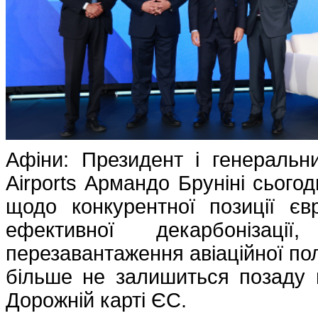
Афіни: Президент і генераль
Airports Армандо Бруніні сього
щодо конкурентної позиції євр
ефективної декарбонізаці
перезавантаження авіаційної пол
більше не залишиться позаду 
Дорожній карті ЄС.