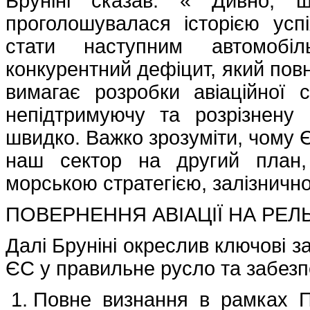
Бруніні сказав: « Дивно, щ
проголошувалася історією усп
стати наступним автомобі
конкурентний дефіцит, який по
вимагає розробки авіаційної 
непідтримуючу та розрізнену 
швидко. Важко зрозуміти, чому 
наш сектор на другий план,
морською стратегією, залізнично
ПОВЕРНЕННЯ АВІАЦІЇ НА РЕЛ
Далі Бруніні окреслив ключові з
ЄС у правильне русло та забезп
Повне визнання в рамках П