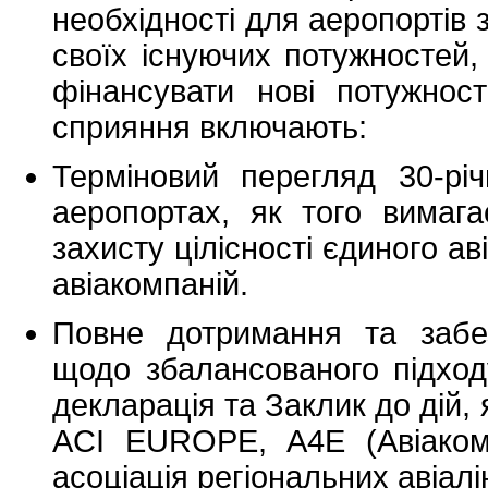
необхідності для аеропортів 
своїх існуючих потужностей, 
фінансувати нові потужнос
сприяння включають:
Терміновий перегляд 30-рі
аеропортах, як того вимаг
захисту цілісності єдиного ав
авіакомпаній.
Повне дотримання та забе
щодо збалансованого підход
декларація та Заклик до дій, 
ACI EUROPE, A4E (Авіаком
асоціація регіональних авіалін