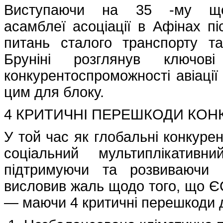
Виступаючи на 35 -му щор
асамблеї асоціації в Афінах п
питань сталого транспорту т
Бруніні розглянув ключов
конкурентоспроможності авіації 
цим для блоку.
4 КРИТИЧНІ ПЕРЕШКОДИ КО
У той час як глобальні конкуре
соціальний мультиплікативн
підтримуючи та розвиваючи с
висловив жаль щодо того, що Є
— маючи 4 критичні перешкоди 