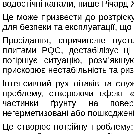
водостічні канали, пише Річард 
Це може призвести до розтріск
для безпеки та експлуатації, що
Просідання, спричинене пус
плитами PQC, дестабілізує ці
погіршує ситуацію, розм'якш
прискорює нестабільність та ри
Інтенсивний рух літаків та сл
проблему, створюючи ефект «
частинки ґрунту на повер
негерметизовані або пошкоджені
Це створює потрійну проблему: 