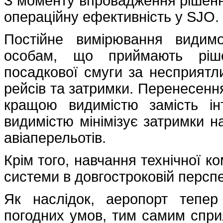
З моменту впровадження рішення
операційну ефективність у SJO.
Постійне вимірювання видим
особам, що приймають рішен
посадкової смуги за несприятли
рейсів та затримки. Перенесення
кращою видимістю замість ін
видимістю мінімізує затримки 
авіаперельотів.
Крім того, навчання технічної к
системи в довгостроковій перспе
Як наслідок, аеропорт тепе
погодних умов, тим самим спр