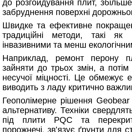
до розгойдування плит, збільше
забруднення поверхні дорожньог
Швидке та ефективне покращен
традиційні методи, такі як
інвазивними та менш екологічни
Наприклад, ремонт перону п
зайняти до трьох змін, а потім
несучої міцності. Це обмежує е
виводить з ладу критично важли
Геополімерне рішення Geobear
альтернативу. Техніки свердлят
під плити PQC та перекритт
порожнечі, зв'язує ґрунти для с