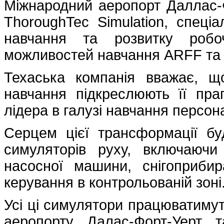
Міжнародний аеропорт Даллас-
ThoroughTec Simulation, спеці
навчання та розвитку робоч
можливостей навчання ARFF та оп
Техаська компанія вважає, що 
навчання підкреслюють її праг
лідера в галузі навчання персон
Серцем цієї трансформації буд
симуляторів руху, включаючи
насосної машини, снігоприбир
керування в контрольованій зоні
Усі ці симулятори працюватиму
аеропорту Далас-Форт-Уерт 