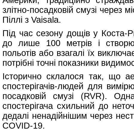
Америки, традиційно стражда
злітно-посадковій смузі через м
Піллі з Vaisala.
Під час сезону дощів у Коста-Р
до лише 100 метрів і створю
польотів або взагалі їх виключа
потрібні точні показники видимос
Історично склалося так, що а
спостерігачів-людей для вимірю
посадковій смузі (RVR). Одн
спостерігача схильний до неточ
дедалі ненадійнішим через нес
COVID-19.