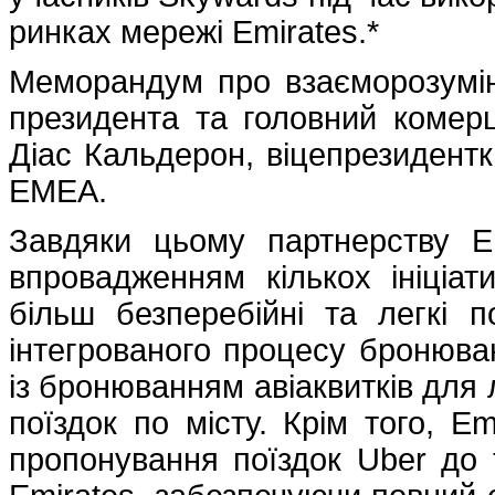
ринках мережі Emirates.*
Меморандум про взаєморозумін
президента та головний комерц
Діас Кальдерон, віцепрезидентка
EMEA.
Завдяки цьому партнерству E
впровадженням кількох ініціа
більш безперебійні та легкі 
інтегрованого процесу бронюва
із бронюванням авіаквитків для
поїздок по місту. Крім того, E
пропонування поїздок Uber до 