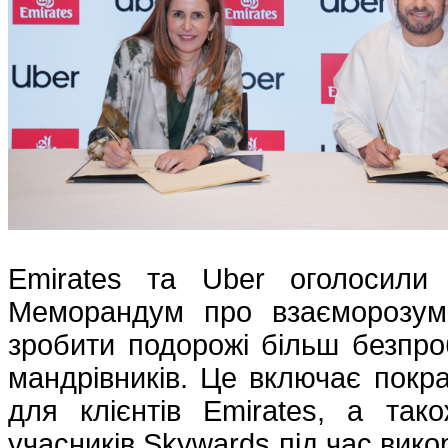
Emirates та Uber оголосили 
Меморандум про взаєморозум
зробити подорожі більш безпр
мандрівників. Це включає покр
для клієнтів Emirates, а так
учасників Skywards під час вик