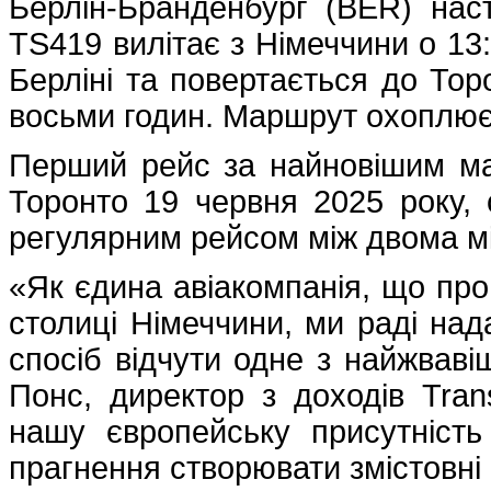
Берлін-Бранденбург (BER) нас
TS419 вилітає з Німеччини о 13:
Берліні та повертається до Тор
восьми годин. Маршрут охоплює 
Перший рейс за найновішим мар
Торонто 19 червня 2025 року
регулярним рейсом між двома мі
«Як єдина авіакомпанія, що про
столиці Німеччини, ми раді на
спосіб відчути одне з найжваві
Понс, директор з доходів Tra
нашу європейську присутніст
прагнення створювати змістовні