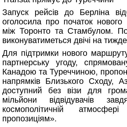
Запуск рейсів до Берліна від
оголосила про початок нового 
між Торонто та Стамбулом. По
виконуватиметься двічі на тижден
Для підтримки нового маршруту A
партнерську угоду, спрямова
Канадою та Туреччиною, пропон
напрямків Близького Сходу, А
доступний без візи для гро
мільйони відвідувачів завд
космополітичній атмосфер
пропозиціям».