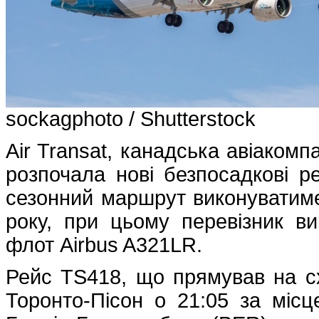
sockagphoto / Shutterstock
Air Transat, канадська авіакомп
розпочала нові безпосадкові р
сезонний маршрут виконуватиме
року, при цьому перевізник ви
флот Airbus A321LR.
Рейс TS418, що прямував на сх
Торонто-Пісон о 21:05 за міс