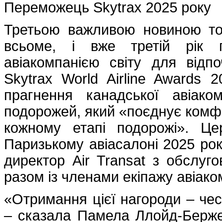
Переможець Skytrax 2025 року
Третьою важливою новиною тог
всьоме, і вже третій рік 
авіакомпанією світу для відп
Skytrax World Airline Awards 
прагнення канадської авіаком
подорожей, який «поєднує комфор
кожному етапі подорожі». Це
Паризькому авіасалоні 2025 ро
директор Air Transat з обслуг
разом із членами екіпажу авіаком
«Отримання цієї нагороди – чест
– сказала Памела Ллойд-Берже