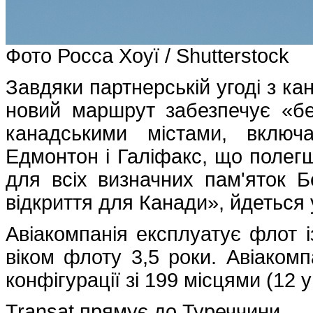
Фото Росса Хоуї / Shutterstock
Завдяки партнерській угоді з кан
новий маршрут забезпечує «б
канадськими містами, включ
Едмонтон і Галіфакс, що полегш
для всіх визначних пам'яток 
відкриття для Канади», йдеться у
Авіакомпанія експлуатує флот із
віком флоту 3,5 роки. Авіакомп
конфігурації зі 199 місцями (12 
Transat прямує до Туреччини