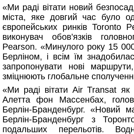
«Ми раді вітати новий безпосад
міста, яке довгий час було о
європейських ринків Toronto 
виконувач обов’язків головн
Pearson. «Минулого року 15 00
Берліном, і всім їм знадобила
запропонувати нові маршрути
зміцнюють глобальне сполучення
«Ми раді вітати Air Transat я
Алетта фон Массенбах, голов
Берлін-Бранденбург. «Новий м
Берлін-Бранденбург з Торонт
подальших перельотів. Вод