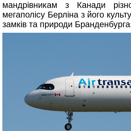
мандрівникам з Канади різн
мегаполісу Берліна з його культ
замків та природи Бранденбурга