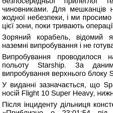
безпосередньої прилеглої т
чиновниками. Для мешканців н
жодної небезпеки, і ми просим
цієї зони, поки тривають операц
Зоряний корабель, відомий 
наземні випробування і не готу
Випробування проводилося н
польоту Starship. За дани
випробування верхнього блоку S
У виданні зазначається, що Sp
носій Flight 10 Super Heavy, ниж
Після інциденту дільниця конс
«Приблизно о 23:01:54 під 