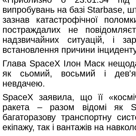
випробувань на базі Starbase, ш
зазнав катастрофічної полом
постраждалих не повідомляє
надзвичайних ситуацій, і за
встановлення причини інцидент
Глава SpaceX Ілон Маск нещодав
як сьомий, восьмий і дев'я
невдачею.
SpaceX заявила, що її «космі
ракета – разом відомі як S
багаторазову транспортну сис
екіпажу, так і вантажів на навкол