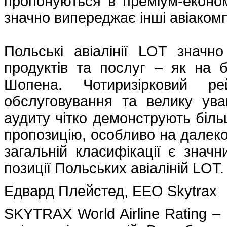
пропонуються в преміум-економ
значно випереджає інші авіакомп
Польські авіалінії LOT значно
продуктів та послуг – як на бо
Шопена. Чотиризірковий ре
обслуговування та велику ува
аудиту чітко демонструють біл
пропозицію, особливо на далеко
загальній класифікації є знач
позиції Польських авіаліній LOT.
Едвард Плейстед, EEO Skytrax
SKYTRAX World Airline Rating –