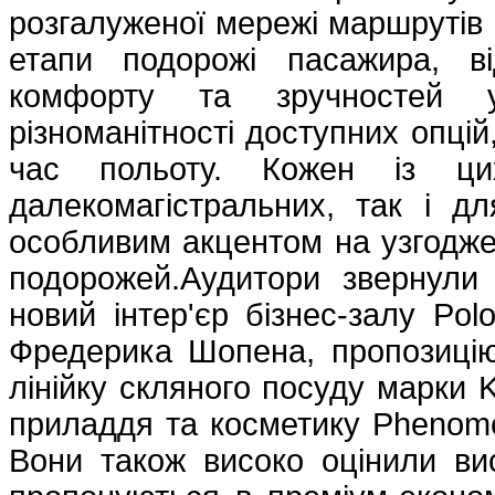
розгалуженої мережі маршрутів 
етапи подорожі пасажира, в
комфорту та зручностей у 
різноманітності доступних опцій
час польоту. Кожен із ци
далекомагістральних, так і дл
особливим акцентом на узгоджен
подорожей.Аудитори звернули 
новий інтер'єр бізнес-залу Po
Фредерика Шопена, пропозицію 
лінійку скляного посуду марки K
приладдя та косметику Phenomé,
Вони також високо оцінили вис