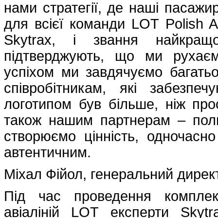
нами стратегії, де наші пасаж
для всієї команди LOT Polish Ai
Skytrax, і звання найкращо
підтверджують, що ми рухає
успіхом ми завдячуємо багать
співробітникам, які забезп
логотипом був більше, ніж про
також нашим партнерам – пол
створюємо цінність, одночасн
автентичним.
Міхал Фійол, генеральний директ
Під час проведення комплек
авіаліній LOT експерти Skyt